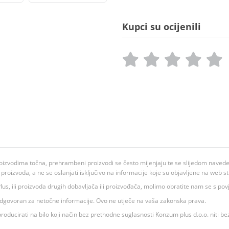
Kupci su ocijenili
oizvodima točna, prehrambeni proizvodi se često mijenjaju te se slijedom navedeno
ju proizvoda, a ne se oslanjati isključivo na informacije koje su objavljene na web st
 K Plus, ili proizvoda drugih dobavljača ili proizvođača, molimo obratite nam se s p
 odgovoran za netočne informacije. Ovo ne utječe na vaša zakonska prava.
roducirati na bilo koji način bez prethodne suglasnosti Konzum plus d.o.o. niti be