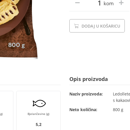
kom
DODAJ U KOŠARICU
Opis proizvoda
Naziv proizvoda:
Ledollet
s kakaov
Neto količina:
800 g
g)
Bjelančevine (g)
5,2