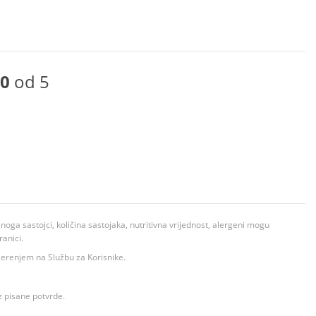
0
od 5
ga sastojci, količina sastojaka, nutritivna vrijednost, alergeni mogu
ranici.
ovjerenjem na Službu za Korisnike.
z pisane potvrde.