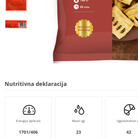
Nutritivna deklaracija
Energija (kJ/kcal)
Masti (g)
Ugljikohidrati (
1701/406
23
42