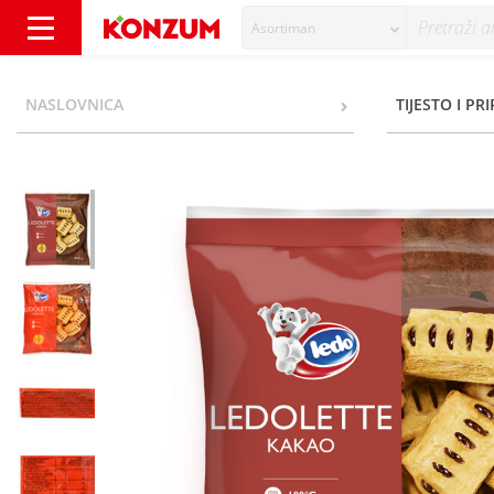
Asortiman
Ledo Ledolette kakao 800 g - Konzum
NASLOVNICA
TIJESTO I PR