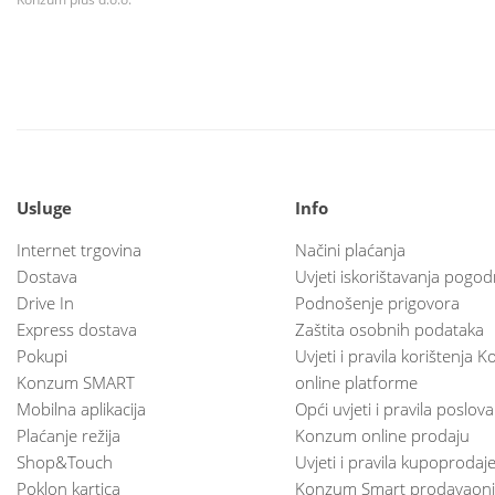
Usluge
Info
Internet trgovina
Načini plaćanja
Dostava
Uvjeti iskorištavanja pogod
Drive In
Podnošenje prigovora
Express dostava
Zaštita osobnih podataka
Pokupi
Uvjeti i pravila korištenja
Konzum SMART
online platforme
Mobilna aplikacija
Opći uvjeti i pravila poslov
Plaćanje režija
Konzum online prodaju
Shop&Touch
Uvjeti i pravila kupoprodaj
Poklon kartica
Konzum Smart prodavaoni