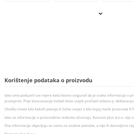
Korištenje podataka o proizvodu
Iako smo poduzeli sve mjere kako bismo osigurali da je svaka informacija o pr
promjeniti. Prije konzumacije trebali biste uvijek pročitati etiketu tj. deklaraci
Ukoliko imate bilo kakvih pitanja ili želite savjet o bilo kojoj marki proizvoda
Iako se informacije o proizvodima redovito ažuriraju, Konzum plus d.o.o. nije
Ove informacije objavljuju se samo za osobne potrebe, a nije ih dozvoljeno rep
Konzum plus d.o.o.