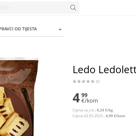
IPRAVCI OD TIJESTA
Ledo Ledolet
(0)
4
99
€/kom
Cijena za j.m.:
6,24 €/kg
Cijena 02.05.2025.:
4,99 €/kom