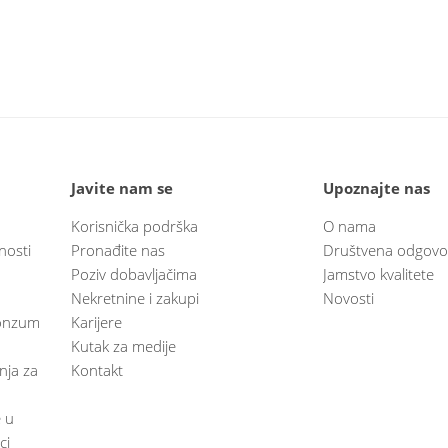
Javite nam se
Upoznajte nas
Korisnička podrška
O nama
nosti
Pronađite nas
Društvena odgovo
Poziv dobavljačima
Jamstvo kvalitete
Nekretnine i zakupi
Novosti
 Konzum
Karijere
Kutak za medije
anja za
Kontakt
e u
ci