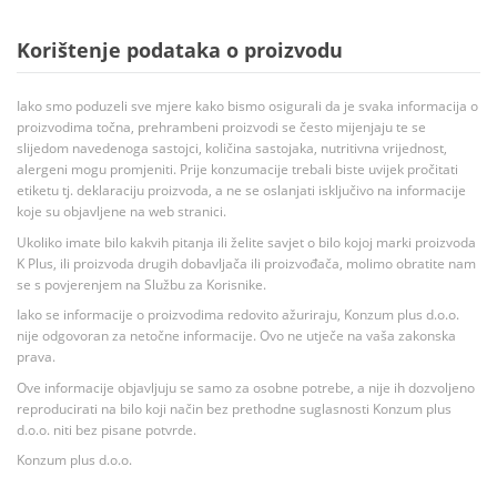
Korištenje podataka o proizvodu
Iako smo poduzeli sve mjere kako bismo osigurali da je svaka informacija o
proizvodima točna, prehrambeni proizvodi se često mijenjaju te se
slijedom navedenoga sastojci, količina sastojaka, nutritivna vrijednost,
alergeni mogu promjeniti. Prije konzumacije trebali biste uvijek pročitati
etiketu tj. deklaraciju proizvoda, a ne se oslanjati isključivo na informacije
koje su objavljene na web stranici.
Ukoliko imate bilo kakvih pitanja ili želite savjet o bilo kojoj marki proizvoda
K Plus, ili proizvoda drugih dobavljača ili proizvođača, molimo obratite nam
se s povjerenjem na Službu za Korisnike.
Iako se informacije o proizvodima redovito ažuriraju, Konzum plus d.o.o.
nije odgovoran za netočne informacije. Ovo ne utječe na vaša zakonska
prava.
Ove informacije objavljuju se samo za osobne potrebe, a nije ih dozvoljeno
reproducirati na bilo koji način bez prethodne suglasnosti Konzum plus
d.o.o. niti bez pisane potvrde.
Konzum plus d.o.o.