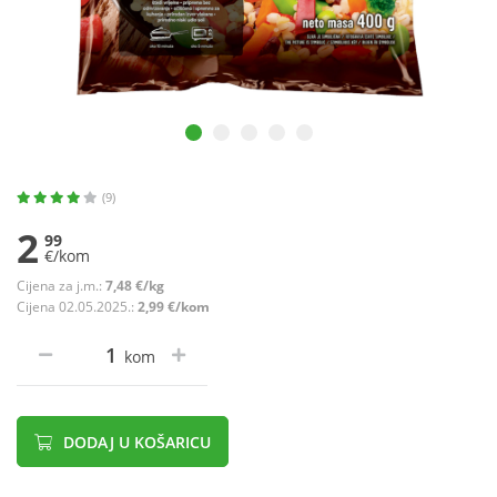
(9)
2
99
€/kom
Cijena za j.m.:
7,48 €/kg
Cijena 02.05.2025.:
2,99 €/kom
kom
DODAJ U KOŠARICU