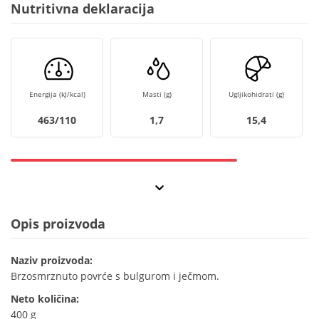
Nutritivna deklaracija
Energija (kJ/kcal)
Masti (g)
Ugljikohidrati (g)
463/110
1,7
15,4
Opis proizvoda
Naziv proizvoda:
Brzosmrznuto povrće s bulgurom i ječmom.
Neto količina:
400 g