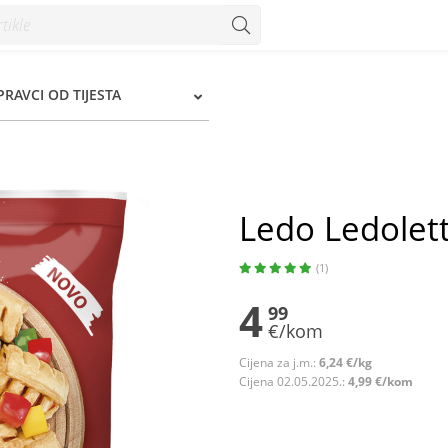
IPRAVCI OD TIJESTA
Ledo Ledolet
(1)
4
99
€/kom
Cijena za j.m.:
6,24 €/kg
Cijena 02.05.2025.:
4,99 €/kom