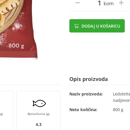
kom
DODAJ U KOŠARICU
Opis proizvoda
Naziv proizvoda:
Ledolett
nadjevom
Neto količina:
800 g
g)
Bjelančevine (g)
4,3