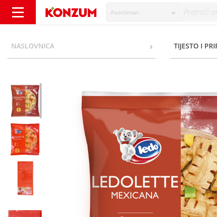
Asortiman
Ledo Ledolette mexicana 800 g - Konzum
NASLOVNICA
TIJESTO I PR