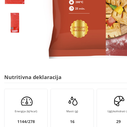
Nutritivna deklaracija
Energija (kJ/kcal)
Masti (g)
Ugljikohidrati (
1144/278
16
29