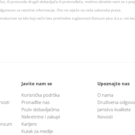
 K Plus, ili proizvoda drugih dobavljača ili proizvođača, molimo obratite nam se s p
 odgovoran za netočne informacije. Ovo ne utječe na vaša zakonska prava.
roducirati na bilo koji način bez prethodne suglasnosti Konzum plus d.o.o. niti be
Javite nam se
Upoznajte nas
Korisnička podrška
O nama
nosti
Pronađite nas
Društvena odgovo
Poziv dobavljačima
Jamstvo kvalitete
Nekretnine i zakupi
Novosti
 Konzum
Karijere
Kutak za medije