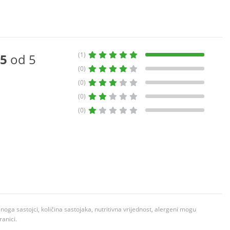
(1)
5
od 5
(0)
(0)
(0)
(0)
ga sastojci, količina sastojaka, nutritivna vrijednost, alergeni mogu
ranici.