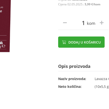
Cijena 02.05.2025.:
5,99 €/kom
kom
DODAJ U KOŠARICU
Opis proizvoda
Naziv proizvoda:
Lavazza 
Neto količina:
(10x5,5 g