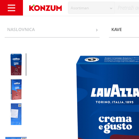
Asortiman
Lavazza Crema E Gusto Ricco kava, 10 kapsul
NASLOVNICA
KAVE