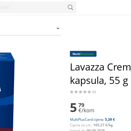
a, 55 g - Konzum
Multi
PlusCard
Lavazza Crem
kapsula, 55 g
(0)
5
79
€/kom
MultiPlusCard cijena:
5,39 €
Cijena za j.m.:
105,27 €/kg
Vrijedi do:
06.09.2026