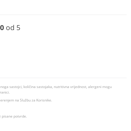
0
od 5
ga sastojci, količina sastojaka, nutritivna vrijednost, alergeni mogu
ranici.
ovjerenjem na Službu za Korisnike.
z pisane potvrde.