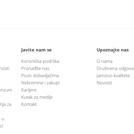
Javite nam se
Upoznajte nas
Korisnička podrška
O nama
nosti
Pronađite nas
Društvena odgovo
Poziv dobavljačima
Jamstvo kvalitete
Nekretnine i zakupi
Novosti
 Konzum
Karijere
Kutak za medije
anja za
Kontakt
e u
ci