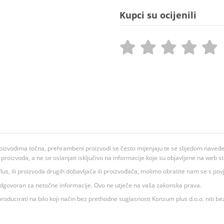
Kupci su ocijenili
oizvodima točna, prehrambeni proizvodi se često mijenjaju te se slijedom navedeno
ju proizvoda, a ne se oslanjati isključivo na informacije koje su objavljene na web st
 K Plus, ili proizvoda drugih dobavljača ili proizvođača, molimo obratite nam se s p
 odgovoran za netočne informacije. Ovo ne utječe na vaša zakonska prava.
roducirati na bilo koji način bez prethodne suglasnosti Konzum plus d.o.o. niti be