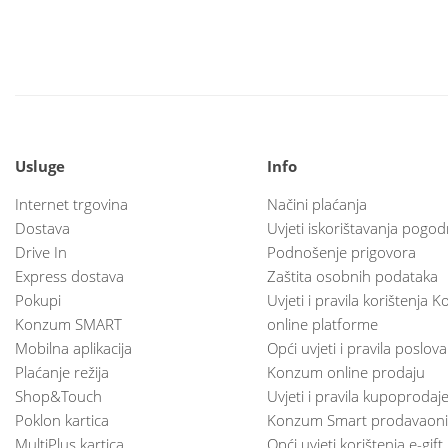
Usluge
Info
Internet trgovina
Načini plaćanja
Dostava
Uvjeti iskorištavanja pogod
Drive In
Podnošenje prigovora
Express dostava
Zaštita osobnih podataka
Pokupi
Uvjeti i pravila korištenja
Konzum SMART
online platforme
Mobilna aplikacija
Opći uvjeti i pravila poslov
Plaćanje režija
Konzum online prodaju
Shop&Touch
Uvjeti i pravila kupoprodaj
Poklon kartica
Konzum Smart prodavaoni
MultiPlus kartica
Opći uvjeti korištenja e-gift