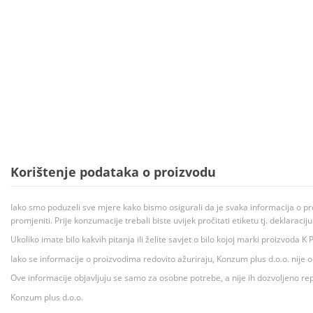
Korištenje podataka o proizvodu
Iako smo poduzeli sve mjere kako bismo osigurali da je svaka informacija o pr
promjeniti. Prije konzumacije trebali biste uvijek pročitati etiketu tj. deklaraci
Ukoliko imate bilo kakvih pitanja ili želite savjet o bilo kojoj marki proizvoda
Iako se informacije o proizvodima redovito ažuriraju, Konzum plus d.o.o. nije
Ove informacije objavljuju se samo za osobne potrebe, a nije ih dozvoljeno rep
Konzum plus d.o.o.