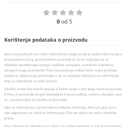
0
od 5
Korištenje podataka o proizvodu
Iako smo poduzeli sve mjere kako bismo osigurali da je svaka informacija o
proizvodima točna, prehrambeni proizvodi se često mijenjaju te se
slijedom navedenoga sastojci, količina sastojaka, nutritivna vrijednost,
alergeni mogu promjeniti. Prije konzumacije trebali biste uvijek pročitati
etiketu tj. deklaraciju proizvoda, a ne se oslanjati isključivo na informacije
koje su objavljene na web stranici.
Ukoliko imate bilo kakvih pitanja ili želite savjet o bilo kojoj marki proizvoda
K Plus, ili proizvoda drugih dobavljača ili proizvođača, molimo obratite nam
se s povjerenjem na Službu za Korisnike.
Iako se informacije o proizvodima redovito ažuriraju, Konzum plus d.o.o.
nije odgovoran za netočne informacije. Ovo ne utječe na vaša zakonska
prava.
Ove informacije objavljuju se samo za osobne potrebe, a nije ih dozvoljeno