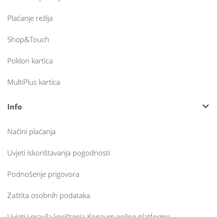
Plaćanje režija
Shop&Touch
Poklon kartica
MultiPlus kartica
Info
Načini plaćanja
Uvjeti iskorištavanja pogodnosti
Podnošenje prigovora
Zaštita osobnih podataka
Uvjeti i pravila korištenja Konzum online platforme