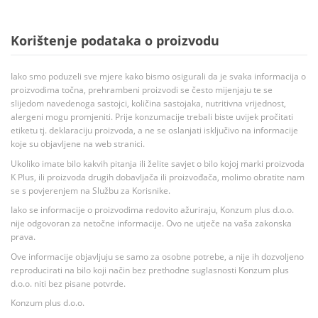
Korištenje podataka o proizvodu
Iako smo poduzeli sve mjere kako bismo osigurali da je svaka informacija o
proizvodima točna, prehrambeni proizvodi se često mijenjaju te se
slijedom navedenoga sastojci, količina sastojaka, nutritivna vrijednost,
alergeni mogu promjeniti. Prije konzumacije trebali biste uvijek pročitati
etiketu tj. deklaraciju proizvoda, a ne se oslanjati isključivo na informacije
koje su objavljene na web stranici.
Ukoliko imate bilo kakvih pitanja ili želite savjet o bilo kojoj marki proizvoda
K Plus, ili proizvoda drugih dobavljača ili proizvođača, molimo obratite nam
se s povjerenjem na Službu za Korisnike.
Iako se informacije o proizvodima redovito ažuriraju, Konzum plus d.o.o.
nije odgovoran za netočne informacije. Ovo ne utječe na vaša zakonska
prava.
Ove informacije objavljuju se samo za osobne potrebe, a nije ih dozvoljeno
reproducirati na bilo koji način bez prethodne suglasnosti Konzum plus
d.o.o. niti bez pisane potvrde.
Konzum plus d.o.o.