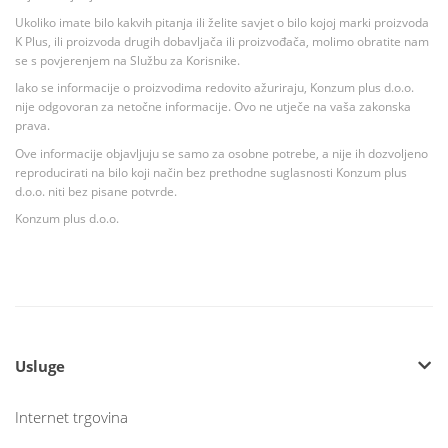
Ukoliko imate bilo kakvih pitanja ili želite savjet o bilo kojoj marki proizvoda
K Plus, ili proizvoda drugih dobavljača ili proizvođača, molimo obratite nam
se s povjerenjem na Službu za Korisnike.
Iako se informacije o proizvodima redovito ažuriraju, Konzum plus d.o.o.
nije odgovoran za netočne informacije. Ovo ne utječe na vaša zakonska
prava.
Ove informacije objavljuju se samo za osobne potrebe, a nije ih dozvoljeno
reproducirati na bilo koji način bez prethodne suglasnosti Konzum plus
d.o.o. niti bez pisane potvrde.
Konzum plus d.o.o.
Usluge
Internet trgovina