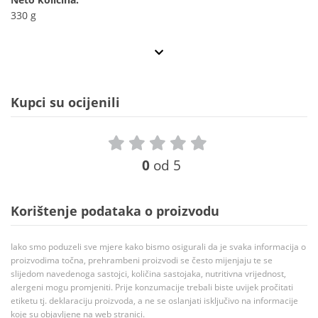
330 g
Kupci su ocijenili
0
od 5
Korištenje podataka o proizvodu
Iako smo poduzeli sve mjere kako bismo osigurali da je svaka informacija o
proizvodima točna, prehrambeni proizvodi se često mijenjaju te se
slijedom navedenoga sastojci, količina sastojaka, nutritivna vrijednost,
alergeni mogu promjeniti. Prije konzumacije trebali biste uvijek pročitati
etiketu tj. deklaraciju proizvoda, a ne se oslanjati isključivo na informacije
koje su objavljene na web stranici.