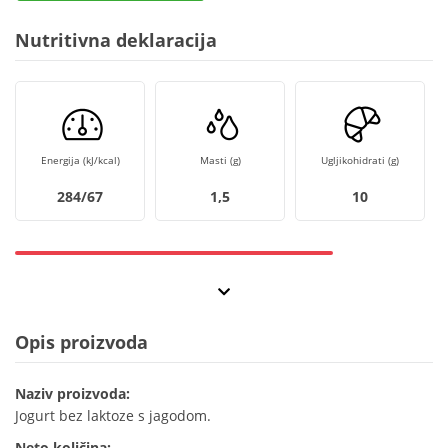
Nutritivna deklaracija
Energija (kJ/kcal)
Masti (g)
Ugljikohidrati (g)
284/67
1,5
10
Opis proizvoda
Naziv proizvoda:
Jogurt bez laktoze s jagodom.
Neto količina: