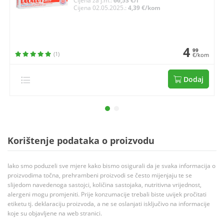
Cijena za j.m.:
66,53 €/l
Cijena 02.05.2025.:
4,39 €/kom
4
99
(1)
€/kom
Dodaj
Korištenje podataka o proizvodu
Iako smo poduzeli sve mjere kako bismo osigurali da je svaka informacija o
proizvodima točna, prehrambeni proizvodi se često mijenjaju te se
slijedom navedenoga sastojci, količina sastojaka, nutritivna vrijednost,
alergeni mogu promjeniti. Prije konzumacije trebali biste uvijek pročitati
etiketu tj. deklaraciju proizvoda, a ne se oslanjati isključivo na informacije
koje su objavljene na web stranici.