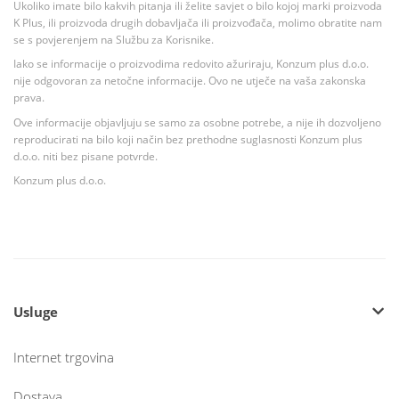
Ukoliko imate bilo kakvih pitanja ili želite savjet o bilo kojoj marki proizvoda
K Plus, ili proizvoda drugih dobavljača ili proizvođača, molimo obratite nam
se s povjerenjem na Službu za Korisnike.
Iako se informacije o proizvodima redovito ažuriraju, Konzum plus d.o.o.
nije odgovoran za netočne informacije. Ovo ne utječe na vaša zakonska
prava.
Ove informacije objavljuju se samo za osobne potrebe, a nije ih dozvoljeno
reproducirati na bilo koji način bez prethodne suglasnosti Konzum plus
d.o.o. niti bez pisane potvrde.
Konzum plus d.o.o.
Usluge
Internet trgovina
Dostava