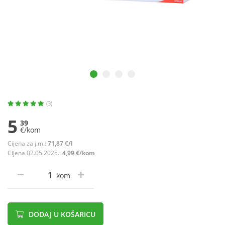
(3)
5
39
€/kom
Cijena za j.m.:
71,87 €/l
Cijena 02.05.2025.:
4,99 €/kom
kom
DODAJ U KOŠARICU