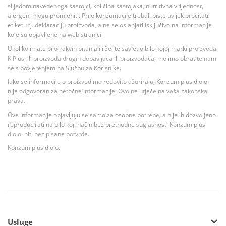
slijedom navedenoga sastojci, količina sastojaka, nutritivna vrijednost,
alergeni mogu promjeniti. Prije konzumacije trebali biste uvijek pročitati
etiketu tj. deklaraciju proizvoda, a ne se oslanjati isključivo na informacije
koje su objavljene na web stranici.
Ukoliko imate bilo kakvih pitanja ili želite savjet o bilo kojoj marki proizvoda
K Plus, ili proizvoda drugih dobavljača ili proizvođača, molimo obratite nam
se s povjerenjem na Službu za Korisnike.
Iako se informacije o proizvodima redovito ažuriraju, Konzum plus d.o.o.
nije odgovoran za netočne informacije. Ovo ne utječe na vaša zakonska
prava.
Ove informacije objavljuju se samo za osobne potrebe, a nije ih dozvoljeno
reproducirati na bilo koji način bez prethodne suglasnosti Konzum plus
d.o.o. niti bez pisane potvrde.
Konzum plus d.o.o.
Usluge