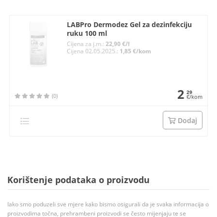
LABPro Dermodez Gel za dezinfekciju
ruku 100 ml
Cijena za j.m.:
22,90 €/l
Cijena 02.05.2025.:
1,85 €/kom
2
29
(0)
€/kom
Dodaj
Korištenje podataka o proizvodu
Iako smo poduzeli sve mjere kako bismo osigurali da je svaka informacija o
proizvodima točna, prehrambeni proizvodi se često mijenjaju te se