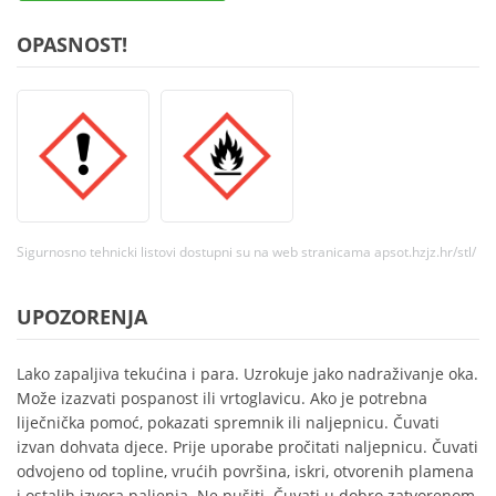
OPASNOST!
Sigurnosno tehnicki listovi dostupni su na web stranicama apsot.hzjz.hr/stl/
UPOZORENJA
Lako zapaljiva tekućina i para. Uzrokuje jako nadraživanje oka.
Može izazvati pospanost ili vrtoglavicu. Ako je potrebna
liječnička pomoć, pokazati spremnik ili naljepnicu. Čuvati
izvan dohvata djece. Prije uporabe pročitati naljepnicu. Čuvati
odvojeno od topline, vrućih površina, iskri, otvorenih plamena
i ostalih izvora paljenja. Ne pušiti. Čuvati u dobro zatvorenom