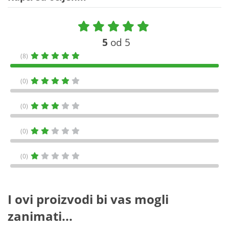
5
od 5
(8)
(0)
(0)
(0)
(0)
I ovi proizvodi bi vas mogli
zanimati...