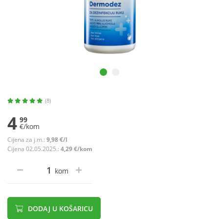
(8)
4
99
€/kom
Cijena za j.m.:
9,98 €/l
Cijena 02.05.2025.:
4,29 €/kom
kom
DODAJ U KOŠARICU