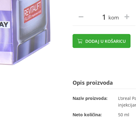
kom
DODAJ U KOŠARICU
Opis proizvoda
Naziv proizvoda:
L'oreal P
injekcij
Neto količina:
50 ml