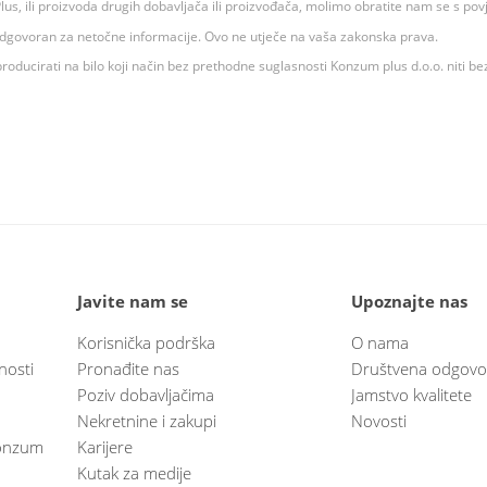
 K Plus, ili proizvoda drugih dobavljača ili proizvođača, molimo obratite nam se s p
 odgovoran za netočne informacije. Ovo ne utječe na vaša zakonska prava.
roducirati na bilo koji način bez prethodne suglasnosti Konzum plus d.o.o. niti be
Javite nam se
Upoznajte nas
Korisnička podrška
O nama
nosti
Pronađite nas
Društvena odgovo
Poziv dobavljačima
Jamstvo kvalitete
Nekretnine i zakupi
Novosti
 Konzum
Karijere
Kutak za medije