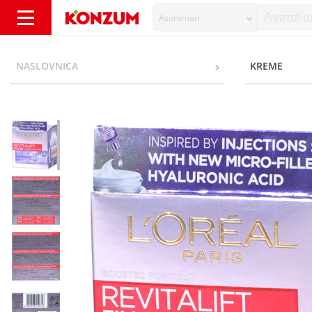
Asortiman
L'oreal Revitalift Filler Dnevna njega s mikr
NASLOVNICA
KREME