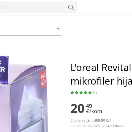
ofiler hijaluronskom kiselinom 50 ml - Konzum
L'oreal Revita
mikrofiler hi
(1)
20
49
€/kom
Cijena za j.m.:
409,80 €/l
Cijena 02.05.2025.:
20,49 €/kom