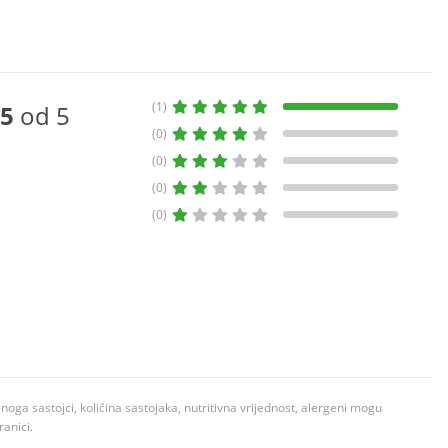
(1)
5
od 5
(0)
(0)
(0)
(0)
ga sastojci, količina sastojaka, nutritivna vrijednost, alergeni mogu
ranici.