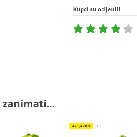
Kupci su ocijenili
 zanimati...
AKCIJA -39%
!