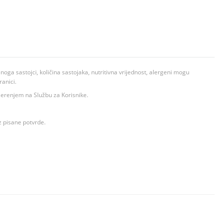
ga sastojci, količina sastojaka, nutritivna vrijednost, alergeni mogu
ranici.
ovjerenjem na Službu za Korisnike.
z pisane potvrde.