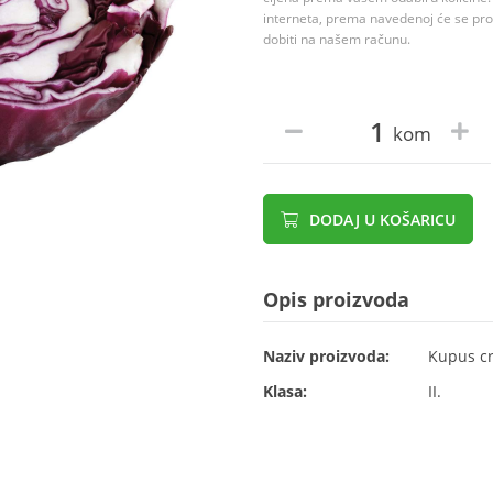
interneta, prema navedenoj će se proc
dobiti na našem računu.
kom
DODAJ U KOŠARICU
Opis proizvoda
Naziv proizvoda:
Kupus cr
Klasa:
II.