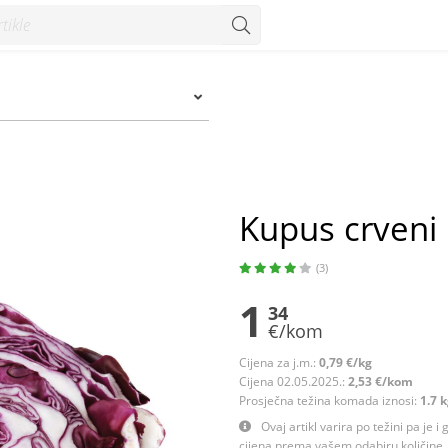
Kupus crveni
(3)
1
34
€/kom
Cijena za j.m.:
0,79 €/kg
Cijena 02.05.2025.:
2,53 €/kom
Prosječna težina komada iznosi:
1.7 
Ovaj artikl varira po težini pa je i
cijena prema vašem odabiru količine. 