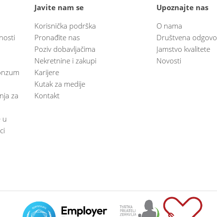
Javite nam se
Upoznajte nas
Korisnička podrška
O nama
nosti
Pronađite nas
Društvena odgovo
Poziv dobavljačima
Jamstvo kvalitete
Nekretnine i zakupi
Novosti
 Konzum
Karijere
Kutak za medije
anja za
Kontakt
e u
ci