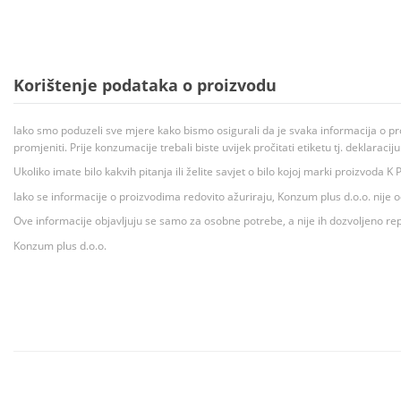
Korištenje podataka o proizvodu
Iako smo poduzeli sve mjere kako bismo osigurali da je svaka informacija o pr
promjeniti. Prije konzumacije trebali biste uvijek pročitati etiketu tj. deklaraci
Ukoliko imate bilo kakvih pitanja ili želite savjet o bilo kojoj marki proizvoda
Iako se informacije o proizvodima redovito ažuriraju, Konzum plus d.o.o. nije
Ove informacije objavljuju se samo za osobne potrebe, a nije ih dozvoljeno rep
Konzum plus d.o.o.