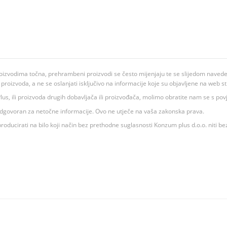
oizvodima točna, prehrambeni proizvodi se često mijenjaju te se slijedom navedeno
ju proizvoda, a ne se oslanjati isključivo na informacije koje su objavljene na web st
 K Plus, ili proizvoda drugih dobavljača ili proizvođača, molimo obratite nam se s p
 odgovoran za netočne informacije. Ovo ne utječe na vaša zakonska prava.
roducirati na bilo koji način bez prethodne suglasnosti Konzum plus d.o.o. niti be