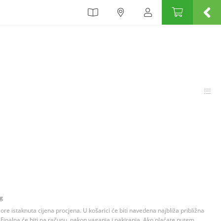
kg
 gore istaknuta cijena procjena. U košarici će biti navedena najbliža približna
Finalna će biti na računu, nakon vaganja i pakiranja. Ako plaćate putem