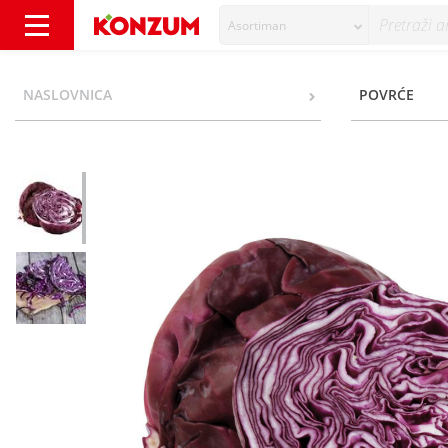
Asortiman
Kupus crveni - Konzum
NASLOVNICA
POVRĆE