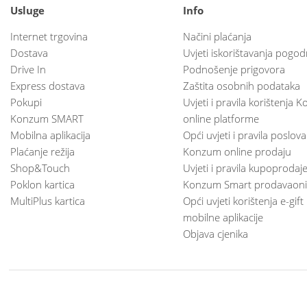
Usluge
Info
Internet trgovina
Načini plaćanja
Dostava
Uvjeti iskorištavanja pogod
Drive In
Podnošenje prigovora
Express dostava
Zaštita osobnih podataka
Pokupi
Uvjeti i pravila korištenja
Konzum SMART
online platforme
Mobilna aplikacija
Opći uvjeti i pravila poslov
Plaćanje režija
Konzum online prodaju
Shop&Touch
Uvjeti i pravila kupoprodaj
Poklon kartica
Konzum Smart prodavaoni
MultiPlus kartica
Opći uvjeti korištenja e-gift
mobilne aplikacije
Objava cjenika