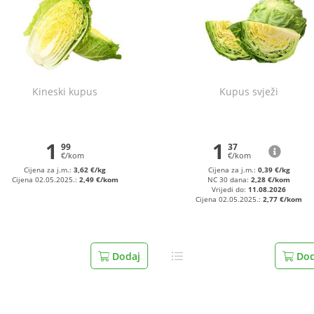
Kineski kupus
Kupus svježi
1
1
99
37
€/kom
€/kom
Cijena za j.m.:
3,62 €/kg
Cijena za j.m.:
0,39 €/kg
Cijena 02.05.2025.:
2,49 €/kom
NC 30 dana:
2,28 €/kom
Vrijedi do:
11.08.2026
Cijena 02.05.2025.:
2,77 €/kom
Dodaj
Dod