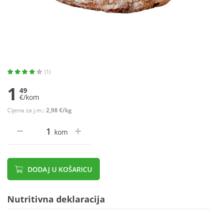
(1)
1
49
€/kom
Cijena za j.m.:
2,98 €/kg
kom
DODAJ U KOŠARICU
Nutritivna deklaracija