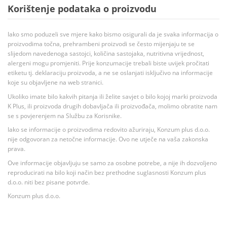
Korištenje podataka o proizvodu
Iako smo poduzeli sve mjere kako bismo osigurali da je svaka informacija o
proizvodima točna, prehrambeni proizvodi se često mijenjaju te se
slijedom navedenoga sastojci, količina sastojaka, nutritivna vrijednost,
alergeni mogu promjeniti. Prije konzumacije trebali biste uvijek pročitati
etiketu tj. deklaraciju proizvoda, a ne se oslanjati isključivo na informacije
koje su objavljene na web stranici.
Ukoliko imate bilo kakvih pitanja ili želite savjet o bilo kojoj marki proizvoda
K Plus, ili proizvoda drugih dobavljača ili proizvođača, molimo obratite nam
se s povjerenjem na Službu za Korisnike.
Iako se informacije o proizvodima redovito ažuriraju, Konzum plus d.o.o.
nije odgovoran za netočne informacije. Ovo ne utječe na vaša zakonska
prava.
Ove informacije objavljuju se samo za osobne potrebe, a nije ih dozvoljeno
reproducirati na bilo koji način bez prethodne suglasnosti Konzum plus
d.o.o. niti bez pisane potvrde.
Konzum plus d.o.o.