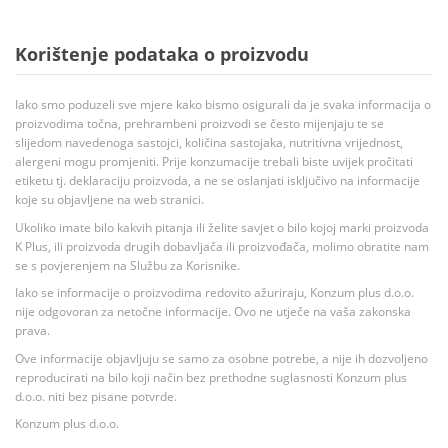
Korištenje podataka o proizvodu
Iako smo poduzeli sve mjere kako bismo osigurali da je svaka informacija o
proizvodima točna, prehrambeni proizvodi se često mijenjaju te se
slijedom navedenoga sastojci, količina sastojaka, nutritivna vrijednost,
alergeni mogu promjeniti. Prije konzumacije trebali biste uvijek pročitati
etiketu tj. deklaraciju proizvoda, a ne se oslanjati isključivo na informacije
koje su objavljene na web stranici.
Ukoliko imate bilo kakvih pitanja ili želite savjet o bilo kojoj marki proizvoda
K Plus, ili proizvoda drugih dobavljača ili proizvođača, molimo obratite nam
se s povjerenjem na Službu za Korisnike.
Iako se informacije o proizvodima redovito ažuriraju, Konzum plus d.o.o.
nije odgovoran za netočne informacije. Ovo ne utječe na vaša zakonska
prava.
Ove informacije objavljuju se samo za osobne potrebe, a nije ih dozvoljeno
reproducirati na bilo koji način bez prethodne suglasnosti Konzum plus
d.o.o. niti bez pisane potvrde.
Konzum plus d.o.o.