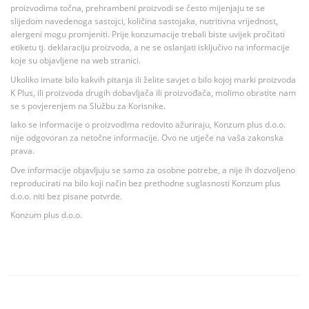
proizvodima točna, prehrambeni proizvodi se često mijenjaju te se
slijedom navedenoga sastojci, količina sastojaka, nutritivna vrijednost,
alergeni mogu promjeniti. Prije konzumacije trebali biste uvijek pročitati
etiketu tj. deklaraciju proizvoda, a ne se oslanjati isključivo na informacije
koje su objavljene na web stranici.
Ukoliko imate bilo kakvih pitanja ili želite savjet o bilo kojoj marki proizvoda
K Plus, ili proizvoda drugih dobavljača ili proizvođača, molimo obratite nam
se s povjerenjem na Službu za Korisnike.
Iako se informacije o proizvodima redovito ažuriraju, Konzum plus d.o.o.
nije odgovoran za netočne informacije. Ovo ne utječe na vaša zakonska
prava.
Ove informacije objavljuju se samo za osobne potrebe, a nije ih dozvoljeno
reproducirati na bilo koji način bez prethodne suglasnosti Konzum plus
d.o.o. niti bez pisane potvrde.
Konzum plus d.o.o.