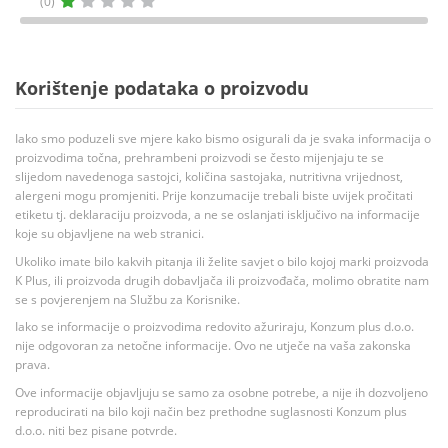
(0)
Korištenje podataka o proizvodu
Iako smo poduzeli sve mjere kako bismo osigurali da je svaka informacija o
proizvodima točna, prehrambeni proizvodi se često mijenjaju te se
slijedom navedenoga sastojci, količina sastojaka, nutritivna vrijednost,
alergeni mogu promjeniti. Prije konzumacije trebali biste uvijek pročitati
etiketu tj. deklaraciju proizvoda, a ne se oslanjati isključivo na informacije
koje su objavljene na web stranici.
Ukoliko imate bilo kakvih pitanja ili želite savjet o bilo kojoj marki proizvoda
K Plus, ili proizvoda drugih dobavljača ili proizvođača, molimo obratite nam
se s povjerenjem na Službu za Korisnike.
Iako se informacije o proizvodima redovito ažuriraju, Konzum plus d.o.o.
nije odgovoran za netočne informacije. Ovo ne utječe na vaša zakonska
prava.
Ove informacije objavljuju se samo za osobne potrebe, a nije ih dozvoljeno
reproducirati na bilo koji način bez prethodne suglasnosti Konzum plus
d.o.o. niti bez pisane potvrde.