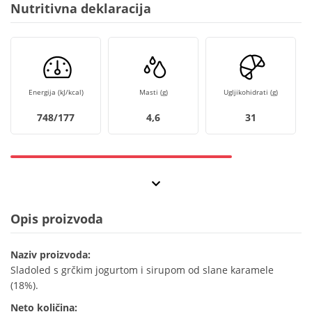
Nutritivna deklaracija
Energija (kJ/kcal)
Masti (g)
Ugljikohidrati (g)
748/177
4,6
31
Opis proizvoda
Naziv proizvoda:
Sladoled s grčkim jogurtom i sirupom od slane karamele
(18%).
Neto količina: