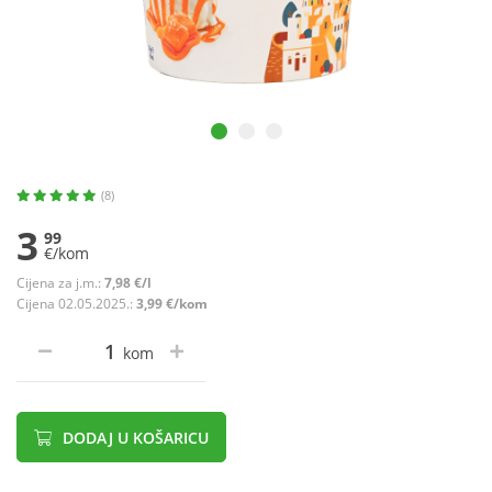
(8)
3
99
€/kom
Cijena za j.m.:
7,98 €/l
Cijena 02.05.2025.:
3,99 €/kom
kom
DODAJ U KOŠARICU