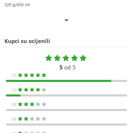
320 g/450 ml
Kupci su ocijenili
5
od 5
(7)
(1)
(0)
(0)