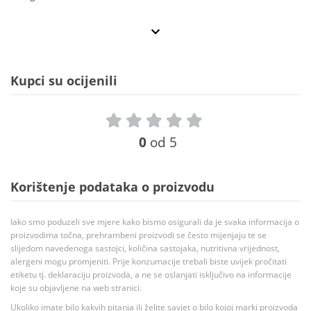
Kupci su ocijenili
0
od 5
Korištenje podataka o proizvodu
Iako smo poduzeli sve mjere kako bismo osigurali da je svaka informacija o
proizvodima točna, prehrambeni proizvodi se često mijenjaju te se
slijedom navedenoga sastojci, količina sastojaka, nutritivna vrijednost,
alergeni mogu promjeniti. Prije konzumacije trebali biste uvijek pročitati
etiketu tj. deklaraciju proizvoda, a ne se oslanjati isključivo na informacije
koje su objavljene na web stranici.
Ukoliko imate bilo kakvih pitanja ili želite savjet o bilo kojoj marki proizvoda