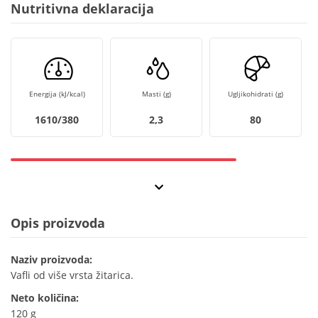
Nutritivna deklaracija
Energija (kJ/kcal)
Masti (g)
Ugljikohidrati (g)
1610/380
2,3
80
Opis proizvoda
Naziv proizvoda:
Vafli od više vrsta žitarica.
Neto količina:
120 g