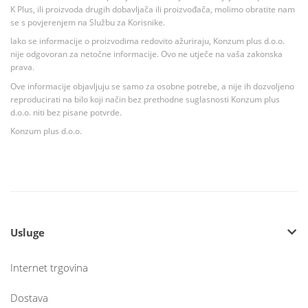
K Plus, ili proizvoda drugih dobavljača ili proizvođača, molimo obratite nam
se s povjerenjem na Službu za Korisnike.
Iako se informacije o proizvodima redovito ažuriraju, Konzum plus d.o.o.
nije odgovoran za netočne informacije. Ovo ne utječe na vaša zakonska
prava.
Ove informacije objavljuju se samo za osobne potrebe, a nije ih dozvoljeno
reproducirati na bilo koji način bez prethodne suglasnosti Konzum plus
d.o.o. niti bez pisane potvrde.
Konzum plus d.o.o.
Usluge
Internet trgovina
Dostava