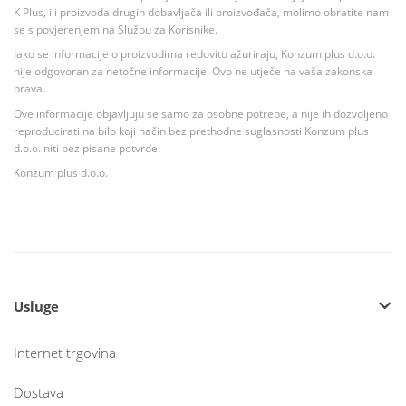
K Plus, ili proizvoda drugih dobavljača ili proizvođača, molimo obratite nam
se s povjerenjem na Službu za Korisnike.
Iako se informacije o proizvodima redovito ažuriraju, Konzum plus d.o.o.
nije odgovoran za netočne informacije. Ovo ne utječe na vaša zakonska
prava.
Ove informacije objavljuju se samo za osobne potrebe, a nije ih dozvoljeno
reproducirati na bilo koji način bez prethodne suglasnosti Konzum plus
d.o.o. niti bez pisane potvrde.
Konzum plus d.o.o.
Usluge
Internet trgovina
Dostava