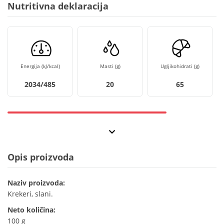
Nutritivna deklaracija
Energija (kJ/kcal)
Masti (g)
Ugljikohidrati (g)
2034/485
20
65
Opis proizvoda
Naziv proizvoda:
Krekeri, slani.
Neto količina:
100 g