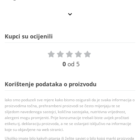
Kupci su ocijenili
0
od 5
Korištenje podataka o proizvodu
Iako smo poduzeli sve mjere kako bismo osigurali da je svaka informacija o
proizvodima točna, prehrambeni proizvodi se često mijenjaju te se
slijedom navedenoga sastojci, količina sastojaka, nutritivna vrijednost,
alergeni mogu promjeniti. Prije konzumacije trebali biste uvijek pročitati
etiketu tj. deklaraciju proizvoda, a ne se oslanjati isključivo na informacije
koje su objavljene na web stranici.
Ukoliko imate bilo kakvih pitanja ili želite savjet o bilo kojoj marki proizvoda