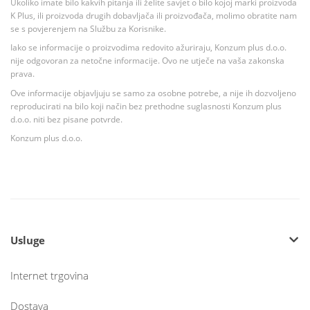
Ukoliko imate bilo kakvih pitanja ili želite savjet o bilo kojoj marki proizvoda
K Plus, ili proizvoda drugih dobavljača ili proizvođača, molimo obratite nam
se s povjerenjem na Službu za Korisnike.
Iako se informacije o proizvodima redovito ažuriraju, Konzum plus d.o.o.
nije odgovoran za netočne informacije. Ovo ne utječe na vaša zakonska
prava.
Ove informacije objavljuju se samo za osobne potrebe, a nije ih dozvoljeno
reproducirati na bilo koji način bez prethodne suglasnosti Konzum plus
d.o.o. niti bez pisane potvrde.
Konzum plus d.o.o.
Usluge
Internet trgovina
Dostava