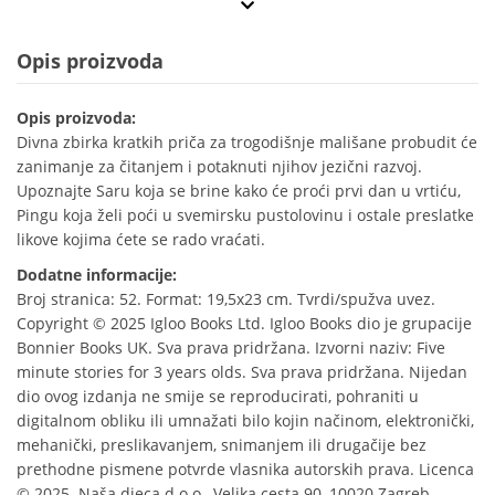
Opis proizvoda
Opis proizvoda:
Divna zbirka kratkih priča za trogodišnje mališane probudit će
zanimanje za čitanjem i potaknuti njihov jezični razvoj.
Upoznajte Saru koja se brine kako će proći prvi dan u vrtiću,
Pingu koja želi poći u svemirsku pustolovinu i ostale preslatke
likove kojima ćete se rado vraćati.
Dodatne informacije:
Broj stranica: 52. Format: 19,5x23 cm. Tvrdi/spužva uvez.
Copyright © 2025 Igloo Books Ltd. Igloo Books dio je grupacije
Bonnier Books UK. Sva prava pridržana. Izvorni naziv: Five
minute stories for 3 years olds. Sva prava pridržana. Nijedan
dio ovog izdanja ne smije se reproducirati, pohraniti u
digitalnom obliku ili umnažati bilo kojin načinom, elektronički,
mehanički, preslikavanjem, snimanjem ili drugačije bez
prethodne pismene potvrde vlasnika autorskih prava. Licenca
© 2025. Naša djeca d.o.o., Velika cesta 90, 10020 Zagreb,