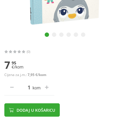
(0)
7
95
€/kom
Cijena za j.m.:
7,95 €/kom
kom
DODAJ U KOŠARICU