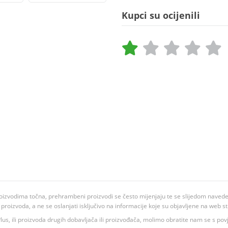
Kupci su ocijenili
oizvodima točna, prehrambeni proizvodi se često mijenjaju te se slijedom navedeno
ju proizvoda, a ne se oslanjati isključivo na informacije koje su objavljene na web st
 K Plus, ili proizvoda drugih dobavljača ili proizvođača, molimo obratite nam se s p