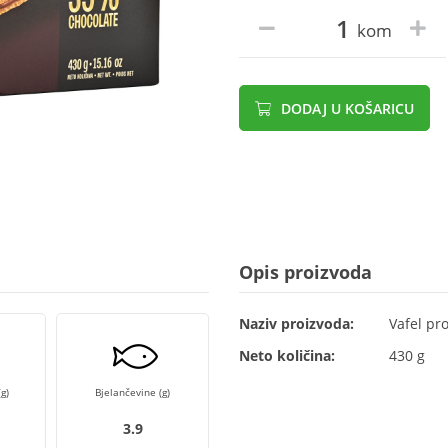
kom
DODAJ U KOŠARICU
Opis proizvoda
Naziv proizvoda:
Vafel pr
Neto količina:
430 g
g)
Bjelančevine (g)
3.9