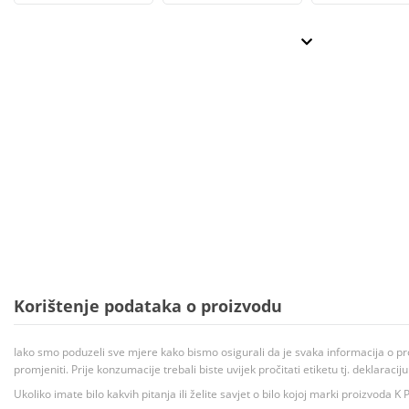
Korištenje podataka o proizvodu
Iako smo poduzeli sve mjere kako bismo osigurali da je svaka informacija o pr
promjeniti. Prije konzumacije trebali biste uvijek pročitati etiketu tj. deklaraci
Ukoliko imate bilo kakvih pitanja ili želite savjet o bilo kojoj marki proizvoda