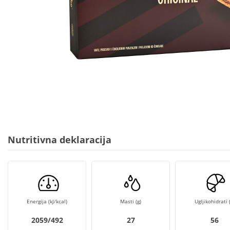
Nutritivna deklaracija
Energija (kJ/kcal)
Masti (g)
Ugljikohidrati (
2059/492
27
56