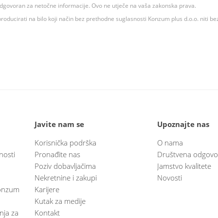
 odgovoran za netočne informacije. Ovo ne utječe na vaša zakonska prava.
roducirati na bilo koji način bez prethodne suglasnosti Konzum plus d.o.o. niti be
Javite nam se
Upoznajte nas
Korisnička podrška
O nama
nosti
Pronađite nas
Društvena odgovo
Poziv dobavljačima
Jamstvo kvalitete
Nekretnine i zakupi
Novosti
 Konzum
Karijere
Kutak za medije
anja za
Kontakt