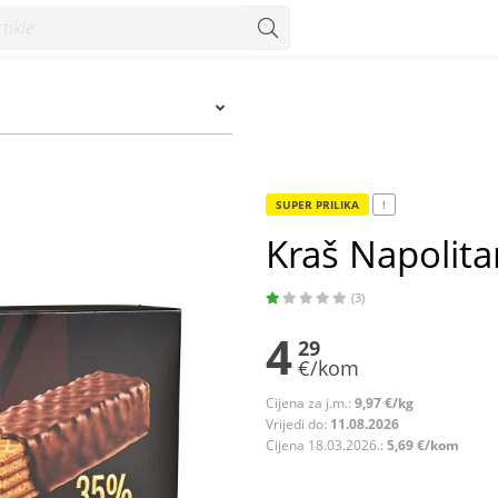
Konzum
SUPER PRILIKA
!
Kraš Napolita
(3)
4
29
€/kom
Cijena za j.m.:
9,97 €/kg
Vrijedi do:
11.08.2026
Cijena 18.03.2026.:
5,69 €/kom