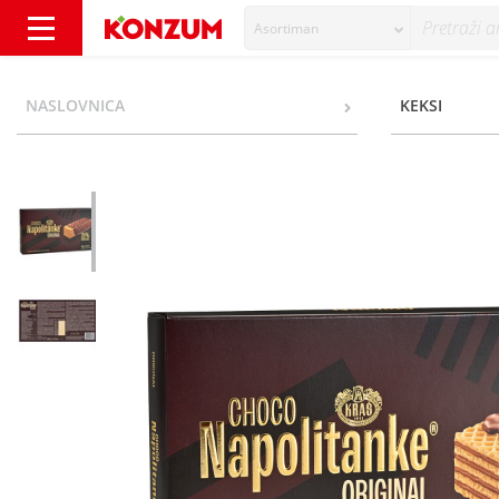
Asortiman
Kraš Napolitanke čokoladni preljev 430 g - 
NASLOVNICA
KEKSI