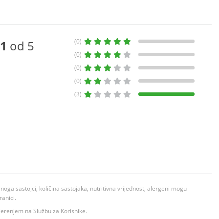
(0)
1
od 5
(0)
(0)
(0)
(3)
ga sastojci, količina sastojaka, nutritivna vrijednost, alergeni mogu
ranici.
ovjerenjem na Službu za Korisnike.