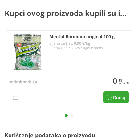
Kupci ovog proizvoda kupili su i...
Mentol Bomboni original 100 g
Cijena za j.m.:
8,90 €/kg
Cijena 02.05.2025.:
0,89 €/kom
0
89
(0)
€/kom
Dodaj
Korištenje podataka o proizvodu