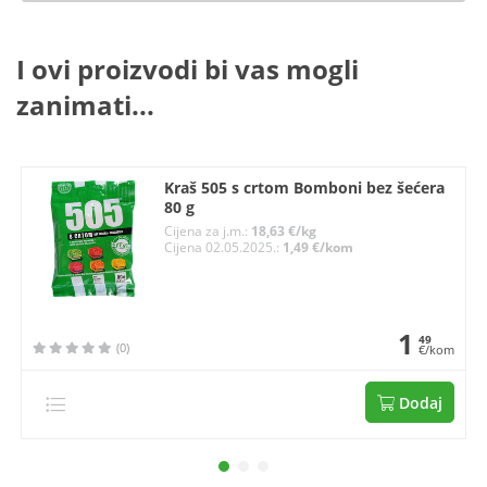
I ovi proizvodi bi vas mogli
zanimati...
Kraš 505 s crtom Bomboni bez šećera
80 g
Cijena za j.m.:
18,63 €/kg
Cijena 02.05.2025.:
1,49 €/kom
1
49
(0)
€/kom
Dodaj