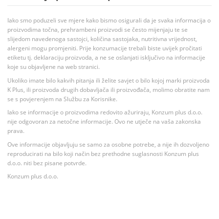
Iako smo poduzeli sve mjere kako bismo osigurali da je svaka informacija o
proizvodima točna, prehrambeni proizvodi se često mijenjaju te se
slijedom navedenoga sastojci, količina sastojaka, nutritivna vrijednost,
alergeni mogu promjeniti. Prije konzumacije trebali biste uvijek pročitati
etiketu tj. deklaraciju proizvoda, a ne se oslanjati isključivo na informacije
koje su objavljene na web stranici.
Ukoliko imate bilo kakvih pitanja ili želite savjet o bilo kojoj marki proizvoda
K Plus, ili proizvoda drugih dobavljača ili proizvođača, molimo obratite nam
se s povjerenjem na Službu za Korisnike.
Iako se informacije o proizvodima redovito ažuriraju, Konzum plus d.o.o.
nije odgovoran za netočne informacije. Ovo ne utječe na vaša zakonska
prava.
Ove informacije objavljuju se samo za osobne potrebe, a nije ih dozvoljeno
reproducirati na bilo koji način bez prethodne suglasnosti Konzum plus
d.o.o. niti bez pisane potvrde.
Konzum plus d.o.o.