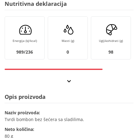
Nutritivna deklaracija
Energija (kJ/kcal)
Masti (g)
Ugljikohidrati (g)
989/236
0
98
Opis proizvoda
Naziv proizvoda:
Tvrdi bombon bez šećera sa sladilima.
Neto količina:
80 g