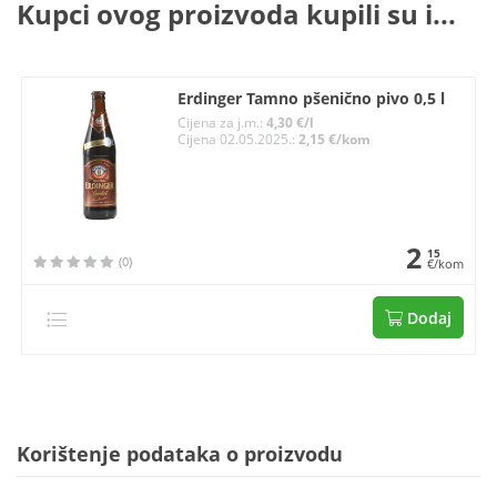
Kupci ovog proizvoda kupili su i...
Erdinger Tamno pšenično pivo 0,5 l
Cijena za j.m.:
4,30 €/l
Cijena 02.05.2025.:
2,15 €/kom
2
15
(0)
€/kom
Dodaj
Korištenje podataka o proizvodu