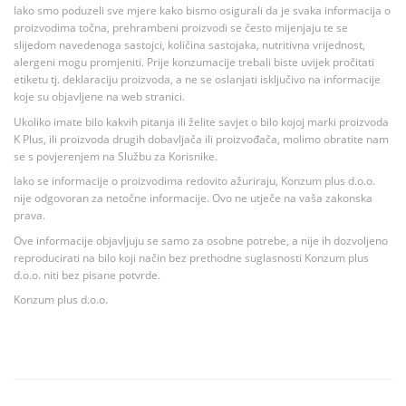
Iako smo poduzeli sve mjere kako bismo osigurali da je svaka informacija o
proizvodima točna, prehrambeni proizvodi se često mijenjaju te se
slijedom navedenoga sastojci, količina sastojaka, nutritivna vrijednost,
alergeni mogu promjeniti. Prije konzumacije trebali biste uvijek pročitati
etiketu tj. deklaraciju proizvoda, a ne se oslanjati isključivo na informacije
koje su objavljene na web stranici.
Ukoliko imate bilo kakvih pitanja ili želite savjet o bilo kojoj marki proizvoda
K Plus, ili proizvoda drugih dobavljača ili proizvođača, molimo obratite nam
se s povjerenjem na Službu za Korisnike.
Iako se informacije o proizvodima redovito ažuriraju, Konzum plus d.o.o.
nije odgovoran za netočne informacije. Ovo ne utječe na vaša zakonska
prava.
Ove informacije objavljuju se samo za osobne potrebe, a nije ih dozvoljeno
reproducirati na bilo koji način bez prethodne suglasnosti Konzum plus
d.o.o. niti bez pisane potvrde.
Konzum plus d.o.o.