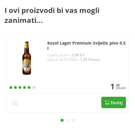
I ovi proizvodi bi vas mogli
zanimati...
Kozel Lager Premium Svijetlo pivo 0,5
l
Cijena za j.m.:
2,58 €/l
Cijena 02.05.2025.:
1,25 €/kom
1
29
(4)
€/kom
Dodaj