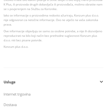
K Plus, ili proizvoda drugih dobavljača ili proizvođača, molimo obratite nam
se s povjerenjem na Službu za Korisnike.
Iako se informacije o proizvodima redovito ažuriraju, Konzum plus d.o.o.
nije odgovoran za netočne informacije. Ovo ne utječe na vaša zakonska
prava.
Ove informacije objavljuju se samo za osobne potrebe, a nije ih dozvoljeno
reproducirati na bilo koji način bez prethodne suglasnosti Konzum plus
d.o.o. niti bez pisane potvrde.
Konzum plus d.o.o.
Usluge
Internet trgovina
Dostava