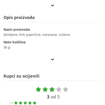
Opis proizvoda
Naziv proizvoda:
Dimljene chili papričice, narezane, sušene.
Neto količina:
36 g
Kupci su ocijenili
3
od 5
(1)