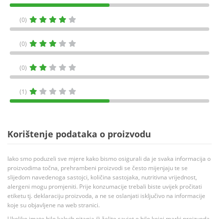
(0)
(0)
(0)
(1)
Korištenje podataka o proizvodu
Iako smo poduzeli sve mjere kako bismo osigurali da je svaka informacija o
proizvodima točna, prehrambeni proizvodi se često mijenjaju te se
slijedom navedenoga sastojci, količina sastojaka, nutritivna vrijednost,
alergeni mogu promjeniti. Prije konzumacije trebali biste uvijek pročitati
etiketu tj. deklaraciju proizvoda, a ne se oslanjati isključivo na informacije
koje su objavljene na web stranici.
Ukoliko imate bilo kakvih pitanja ili želite savjet o bilo kojoj marki proizvoda