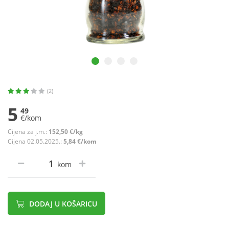
(2)
5
49
€/kom
Cijena za j.m.:
152,50 €/kg
Cijena 02.05.2025.:
5,84 €/kom
kom
DODAJ U KOŠARICU