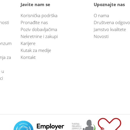
Javite nam se
Upoznajte nas
Korisnička podrška
O nama
nosti
Pronađite nas
Društvena odgovo
Poziv dobavljačima
Jamstvo kvalitete
Nekretnine i zakupi
Novosti
 Konzum
Karijere
Kutak za medije
anja za
Kontakt
e u
ci