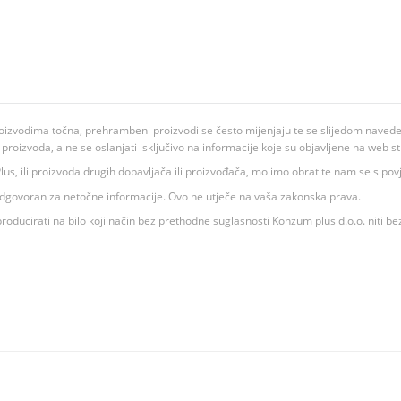
oizvodima točna, prehrambeni proizvodi se često mijenjaju te se slijedom navedeno
ju proizvoda, a ne se oslanjati isključivo na informacije koje su objavljene na web st
 K Plus, ili proizvoda drugih dobavljača ili proizvođača, molimo obratite nam se s p
 odgovoran za netočne informacije. Ovo ne utječe na vaša zakonska prava.
roducirati na bilo koji način bez prethodne suglasnosti Konzum plus d.o.o. niti be