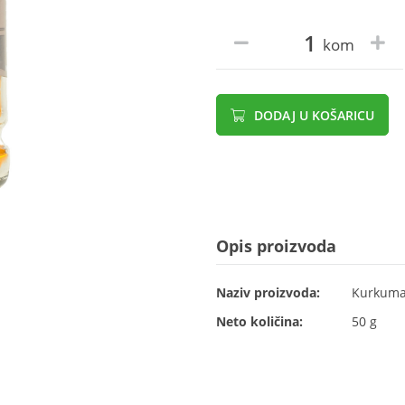
kom
DODAJ U KOŠARICU
Opis proizvoda
Naziv proizvoda:
Kurkuma 
Neto količina:
50 g