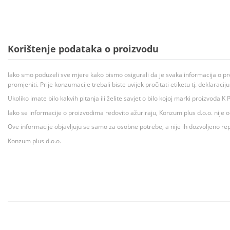
Korištenje podataka o proizvodu
Iako smo poduzeli sve mjere kako bismo osigurali da je svaka informacija o pr
promjeniti. Prije konzumacije trebali biste uvijek pročitati etiketu tj. deklaraci
Ukoliko imate bilo kakvih pitanja ili želite savjet o bilo kojoj marki proizvoda
Iako se informacije o proizvodima redovito ažuriraju, Konzum plus d.o.o. nije
Ove informacije objavljuju se samo za osobne potrebe, a nije ih dozvoljeno rep
Konzum plus d.o.o.