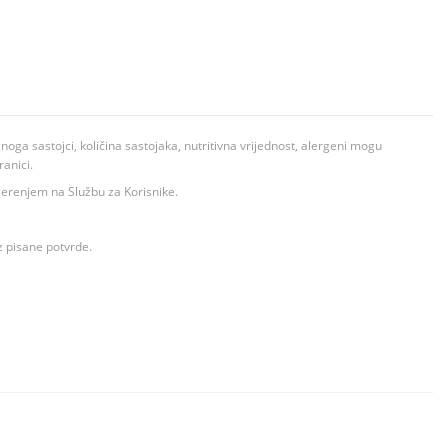
ga sastojci, količina sastojaka, nutritivna vrijednost, alergeni mogu
ranici.
ovjerenjem na Službu za Korisnike.
z pisane potvrde.