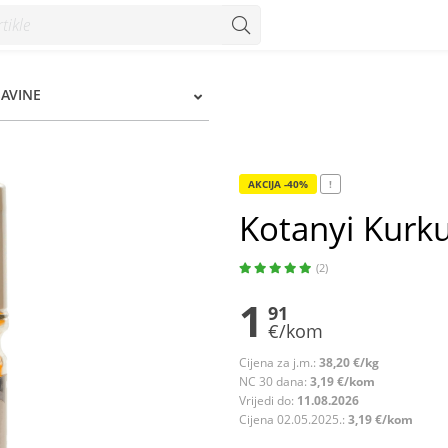
ŠAVINE
AKCIJA -40%
!
Kotanyi Kurk
(2)
1
91
€/kom
Cijena za j.m.:
38,20 €/kg
NC 30 dana:
3,19 €/kom
Vrijedi do:
11.08.2026
Cijena 02.05.2025.:
3,19 €/kom