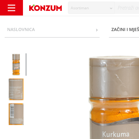
Asortiman
Kotanyi Kurkuma mljevena 50 g - Konzum
NASLOVNICA
ZAČINI I MJE