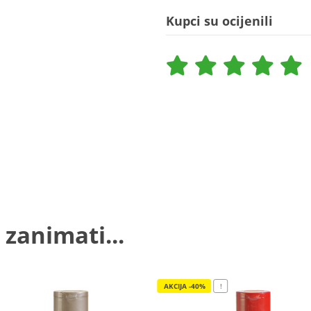
Kupci su ocijenili
 zanimati...
AKCIJA -40%
!