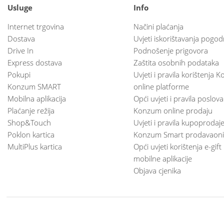
Usluge
Info
Internet trgovina
Načini plaćanja
Dostava
Uvjeti iskorištavanja pogod
Drive In
Podnošenje prigovora
Express dostava
Zaštita osobnih podataka
Pokupi
Uvjeti i pravila korištenja
Konzum SMART
online platforme
Mobilna aplikacija
Opći uvjeti i pravila poslov
Plaćanje režija
Konzum online prodaju
Shop&Touch
Uvjeti i pravila kupoprodaj
Poklon kartica
Konzum Smart prodavaoni
MultiPlus kartica
Opći uvjeti korištenja e-gift
mobilne aplikacije
Objava cjenika