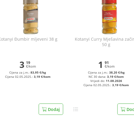
Kotanyi Đumbir mljeveni 38 g
Kotanyi Curry Mješavina zači
50 g
3
1
19
91
€/kom
€/kom
Cijena za j.m.:
83,95 €/kg
Cijena za j.m.:
38,20 €/kg
Cijena 02.05.2025.:
3,19 €/kom
NC 30 dana:
3,19 €/kom
Vrijedi do:
11.08.2026
Cijena 02.05.2025.:
3,19 €/kom
Dodaj
Dod