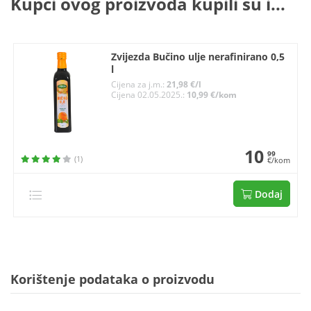
Kupci ovog proizvoda kupili su i...
Zvijezda Bučino ulje nerafinirano 0,5
l
Cijena za j.m.:
21,98 €/l
Cijena 02.05.2025.:
10,99 €/kom
10
99
(1)
€/kom
Dodaj
Korištenje podataka o proizvodu