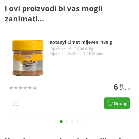
I ovi proizvodi bi vas mogli
zanimati...
Kotanyi Cimet mljeveni 180 g
Cijena za j.m.:
36,06 €/kg
Cijena 02.05.2025.:
6,49 €/kom
6
49
(0)
€/kom
Dodaj