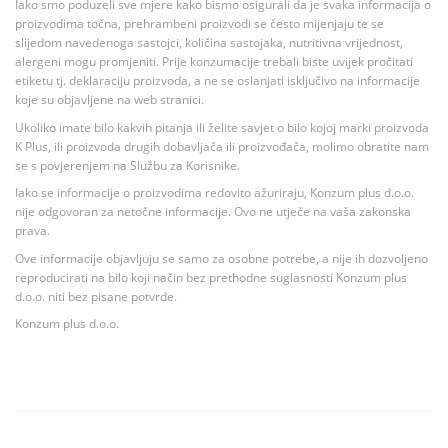
Iako smo poduzeli sve mjere kako bismo osigurali da je svaka informacija o
proizvodima točna, prehrambeni proizvodi se često mijenjaju te se
slijedom navedenoga sastojci, količina sastojaka, nutritivna vrijednost,
alergeni mogu promjeniti. Prije konzumacije trebali biste uvijek pročitati
etiketu tj. deklaraciju proizvoda, a ne se oslanjati isključivo na informacije
koje su objavljene na web stranici.
Ukoliko imate bilo kakvih pitanja ili želite savjet o bilo kojoj marki proizvoda
K Plus, ili proizvoda drugih dobavljača ili proizvođača, molimo obratite nam
se s povjerenjem na Službu za Korisnike.
Iako se informacije o proizvodima redovito ažuriraju, Konzum plus d.o.o.
nije odgovoran za netočne informacije. Ovo ne utječe na vaša zakonska
prava.
Ove informacije objavljuju se samo za osobne potrebe, a nije ih dozvoljeno
reproducirati na bilo koji način bez prethodne suglasnosti Konzum plus
d.o.o. niti bez pisane potvrde.
Konzum plus d.o.o.