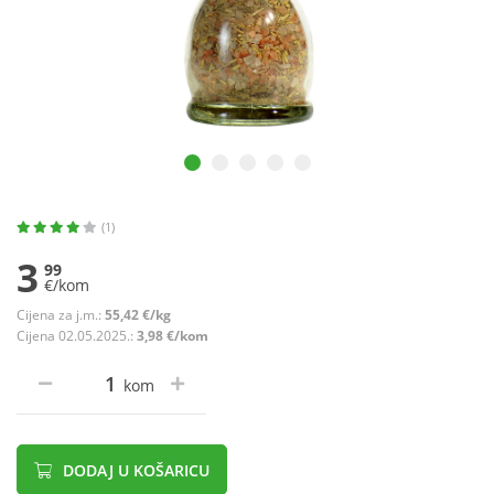
(1)
3
99
€/kom
Cijena za j.m.:
55,42 €/kg
Cijena 02.05.2025.:
3,98 €/kom
kom
DODAJ U KOŠARICU