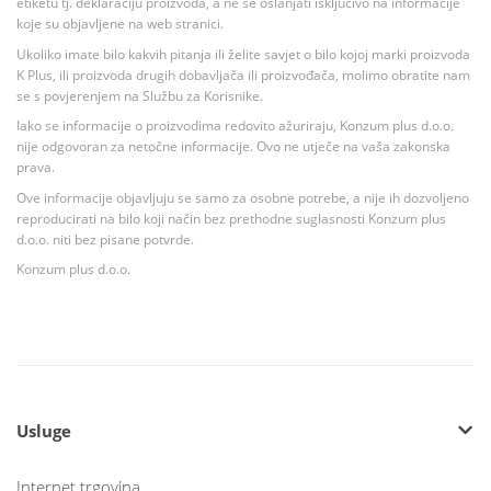
etiketu tj. deklaraciju proizvoda, a ne se oslanjati isključivo na informacije
koje su objavljene na web stranici.
Ukoliko imate bilo kakvih pitanja ili želite savjet o bilo kojoj marki proizvoda
K Plus, ili proizvoda drugih dobavljača ili proizvođača, molimo obratite nam
se s povjerenjem na Službu za Korisnike.
Iako se informacije o proizvodima redovito ažuriraju, Konzum plus d.o.o.
nije odgovoran za netočne informacije. Ovo ne utječe na vaša zakonska
prava.
Ove informacije objavljuju se samo za osobne potrebe, a nije ih dozvoljeno
reproducirati na bilo koji način bez prethodne suglasnosti Konzum plus
d.o.o. niti bez pisane potvrde.
Konzum plus d.o.o.
Usluge
Internet trgovina