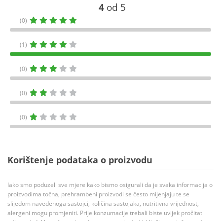
4
od 5
(0)
(1)
(0)
(0)
(0)
Korištenje podataka o proizvodu
Iako smo poduzeli sve mjere kako bismo osigurali da je svaka informacija o
proizvodima točna, prehrambeni proizvodi se često mijenjaju te se
slijedom navedenoga sastojci, količina sastojaka, nutritivna vrijednost,
alergeni mogu promjeniti. Prije konzumacije trebali biste uvijek pročitati