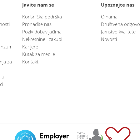
Javite nam se
Upoznajte nas
Korisnička podrška
O nama
nosti
Pronađite nas
Društvena odgovo
Poziv dobavljačima
Jamstvo kvalitete
Nekretnine i zakupi
Novosti
 Konzum
Karijere
Kutak za medije
anja za
Kontakt
e u
ci