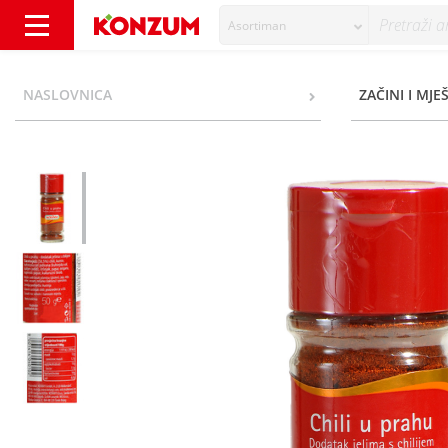
Asortiman
Kotanyi Chili u prahu 50 g - Konzum
NASLOVNICA
ZAČINI I MJE