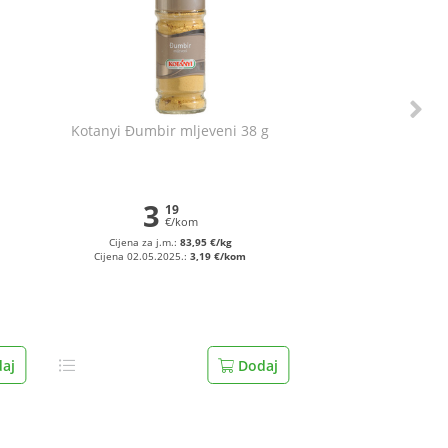
g
Kotanyi Đumbir mljeveni 38 g
3
19
€/kom
Cijena za j.m.:
83,95 €/kg
Cijena 02.05.2025.:
3,19 €/kom
aj
Dodaj