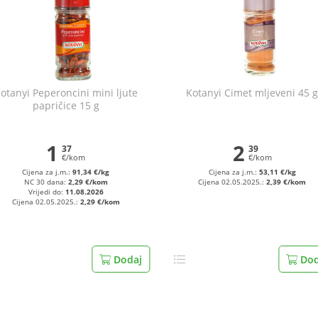
otanyi Peperoncini mini ljute
Kotanyi Cimet mljeveni 45 
papričice 15 g
1
2
37
39
€/kom
€/kom
Cijena za j.m.:
91,34 €/kg
Cijena za j.m.:
53,11 €/kg
NC 30 dana:
2,29 €/kom
Cijena 02.05.2025.:
2,39 €/kom
Vrijedi do:
11.08.2026
Cijena 02.05.2025.:
2,29 €/kom
Dodaj
Dod