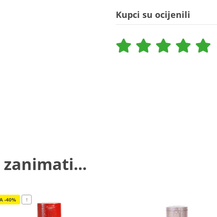
Kupci su ocijenili
 zanimati...
JA -40%
!