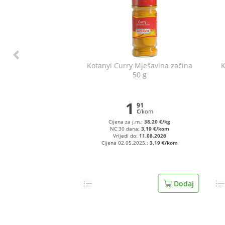
Kotanyi Curry Mješavina začina
K
50 g
1
91
€/kom
Cijena za j.m.:
38,20 €/kg
NC 30 dana:
3,19 €/kom
Vrijedi do:
11.08.2026
Cijena 02.05.2025.:
3,19 €/kom
Dodaj