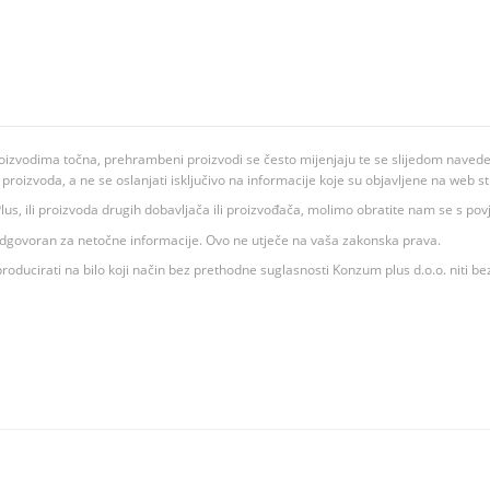
oizvodima točna, prehrambeni proizvodi se često mijenjaju te se slijedom navedeno
ju proizvoda, a ne se oslanjati isključivo na informacije koje su objavljene na web st
 K Plus, ili proizvoda drugih dobavljača ili proizvođača, molimo obratite nam se s p
 odgovoran za netočne informacije. Ovo ne utječe na vaša zakonska prava.
roducirati na bilo koji način bez prethodne suglasnosti Konzum plus d.o.o. niti be