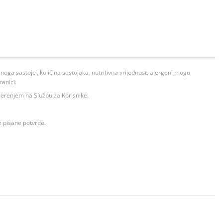
ga sastojci, količina sastojaka, nutritivna vrijednost, alergeni mogu
ranici.
ovjerenjem na Službu za Korisnike.
z pisane potvrde.