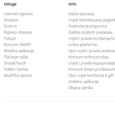
Usluge
Info
Internet trgovina
Načini plaćanja
Dostava
Uvjeti iskorištavanja pogod
Drive In
Podnošenje prigovora
Express dostava
Zaštita osobnih podataka
Pokupi
Uvjeti i pravila korištenja
Konzum SMART
online platforme
Mobilna aplikacija
Opći uvjeti i pravila poslov
Plaćanje režija
Konzum online prodaju
Shop&Touch
Uvjeti i pravila kupoprodaj
Poklon kartica
Konzum Smart prodavaoni
MultiPlus kartica
Opći uvjeti korištenja e-gift
mobilne aplikacije
Objava cjenika