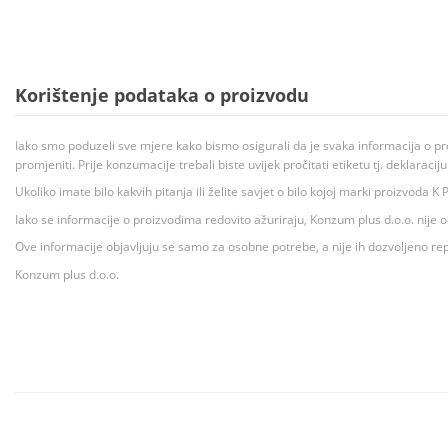
Korištenje podataka o proizvodu
Iako smo poduzeli sve mjere kako bismo osigurali da je svaka informacija o pr
promjeniti. Prije konzumacije trebali biste uvijek pročitati etiketu tj. deklaraci
Ukoliko imate bilo kakvih pitanja ili želite savjet o bilo kojoj marki proizvoda
Iako se informacije o proizvodima redovito ažuriraju, Konzum plus d.o.o. nije
Ove informacije objavljuju se samo za osobne potrebe, a nije ih dozvoljeno rep
Konzum plus d.o.o.