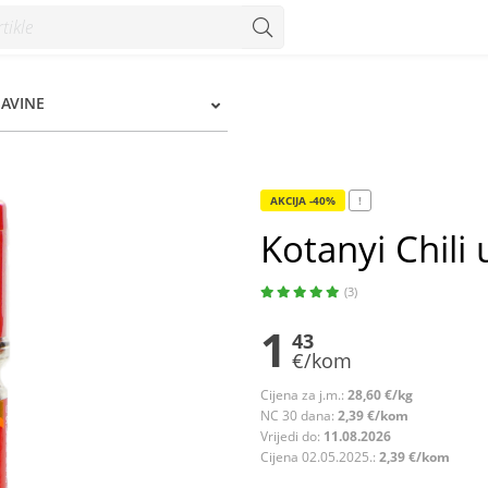
ŠAVINE
AKCIJA -40%
!
Kotanyi Chili
(3)
1
43
€/kom
Cijena za j.m.:
28,60 €/kg
NC 30 dana:
2,39 €/kom
Vrijedi do:
11.08.2026
Cijena 02.05.2025.:
2,39 €/kom