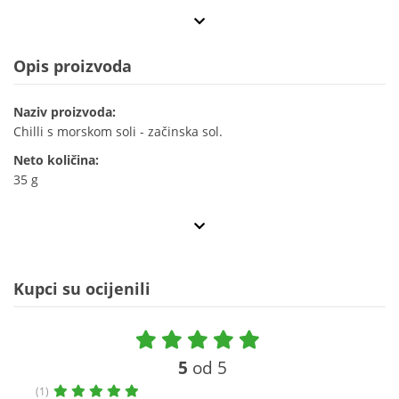
Opis proizvoda
Naziv proizvoda:
Chilli s morskom soli - začinska sol.
Neto količina:
35 g
Kupci su ocijenili
5
od 5
(1)