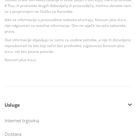
K Plus, ili proizvoda drugih dobavljača ili proizvođača, molimo obratite nam
se s povjerenjem na Službu za Korisnike.
Iako se informacije o proizvodima redovito ažuriraju, Konzum plus d.o.o.
nije odgovoran za netočne informacije. Ovo ne utječe na vaša zakonska
prava.
Ove informacije objavljuju se samo za osobne potrebe, a nije ih dozvoljeno
reproducirati na bilo koji način bez prethodne suglasnosti Konzum plus
d.o.o. niti bez pisane potvrde.
Konzum plus d.o.o.
Usluge
Internet trgovina
Dostava