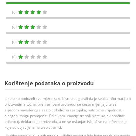
(0)
(0)
(0)
(0)
Korištenje podataka o proizvodu
Iako smo poduzeli sve mjere kako bismo osigurali da je svaka informacija o
proizvodima točna, prehrambeni proizvodi se često mijenjaju te se
slijedom navedenoga sastojci, količina sastojaka, nutritivna vrijednost,
alergeni mogu promjeniti. Prije konzumacije trebali biste uvijek pročitati
etiketu tj. deklaraciju proizvoda, a ne se oslanjati isključivo na informacije
koje su objavljene na web stranici.
Ukoliko imate bilo kakvih pitanja ili želite savjet o bilo kojoj marki proizvoda