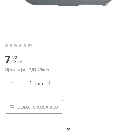
(0)
7
99
€/kom
Cijena za j.m.:
7,99 €/kom
kom
DODAJ U KOŠARICU