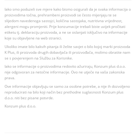
Iako smo poduzeli sve mjere kako bismo osigurali da je svaka informacija o
proizvodima točna, prehrambeni proizvodi se često mijenjaju te se
slijedom navedenoga sastojci, količina sastojaka, nutritivna vrijednost,
alergeni mogu promjeniti. Prije konzumacije trebali biste uvijek pročitati
etiketu tj. deklaraciju proizvoda, a ne se oslanjati isključivo na informacije
koje su objavljene na web stranici.
Ukoliko imate bilo kakvih pitanja ili želite savjet o bilo kojoj marki proizvoda
K Plus, ili proizvoda drugih dobavljača ili proizvođača, molimo obratite nam
se s povjerenjem na Službu za Korisnike.
Iako se informacije o proizvodima redovito ažuriraju, Konzum plus d.o.o.
nije odgovoran za netočne informacije. Ovo ne utječe na vaša zakonska
prava.
Ove informacije objavljuju se samo za osobne potrebe, a nije ih dozvoljeno
reproducirati na bilo koji način bez prethodne suglasnosti Konzum plus
d.o.o. niti bez pisane potvrde.
Konzum plus d.o.o.