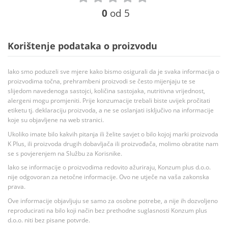
0
od 5
Korištenje podataka o proizvodu
Iako smo poduzeli sve mjere kako bismo osigurali da je svaka informacija o
proizvodima točna, prehrambeni proizvodi se često mijenjaju te se
slijedom navedenoga sastojci, količina sastojaka, nutritivna vrijednost,
alergeni mogu promjeniti. Prije konzumacije trebali biste uvijek pročitati
etiketu tj. deklaraciju proizvoda, a ne se oslanjati isključivo na informacije
koje su objavljene na web stranici.
Ukoliko imate bilo kakvih pitanja ili želite savjet o bilo kojoj marki proizvoda
K Plus, ili proizvoda drugih dobavljača ili proizvođača, molimo obratite nam
se s povjerenjem na Službu za Korisnike.
Iako se informacije o proizvodima redovito ažuriraju, Konzum plus d.o.o.
nije odgovoran za netočne informacije. Ovo ne utječe na vaša zakonska
prava.
Ove informacije objavljuju se samo za osobne potrebe, a nije ih dozvoljeno
reproducirati na bilo koji način bez prethodne suglasnosti Konzum plus
d.o.o. niti bez pisane potvrde.