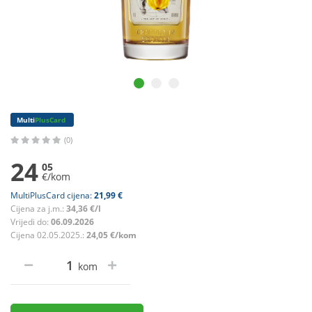
Multi
PlusCard
(0)
24
05
€/kom
MultiPlusCard cijena:
21,99 €
Cijena za j.m.:
34,36 €/l
Vrijedi do:
06.09.2026
Cijena 02.05.2025.:
24,05 €/kom
kom