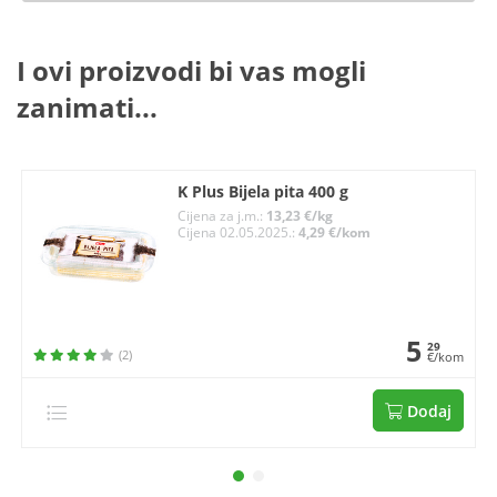
I ovi proizvodi bi vas mogli
zanimati...
K Plus Bijela pita 400 g
Cijena za j.m.:
13,23 €/kg
Cijena 02.05.2025.:
4,29 €/kom
5
29
(2)
€/kom
Dodaj