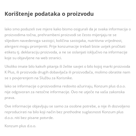
Korištenje podataka o proizvodu
Iako smo poduzeli sve mjere kako bismo osigurali da je svaka informacija o
proizvodima točna, prehrambeni proizvodi se često mijenjaju te se
slijedom navedenoga sastojci, količina sastojaka, nutritivna vrijednost,
alergeni mogu promjeniti. Prije konzumacije trebali biste uvijek pročitati
etiketu tj. deklaraciju proizvoda, a ne se oslanjati isključivo na informacije
koje su objavljene na web stranici.
Ukoliko imate bilo kakvih pitanja ili želite savjet o bilo kojoj marki proizvoda
K Plus, ili proizvoda drugih dobavljača ili proizvođača, molimo obratite nam
se s povjerenjem na Službu za Korisnike.
Iako se informacije o proizvodima redovito ažuriraju, Konzum plus d.o.o.
nije odgovoran za netočne informacije. Ovo ne utječe na vaša zakonska
prava.
Ove informacije objavljuju se samo za osobne potrebe, a nije ih dozvoljeno
reproducirati na bilo koji način bez prethodne suglasnosti Konzum plus
d.o.o. niti bez pisane potvrde.
Konzum plus d.o.o.