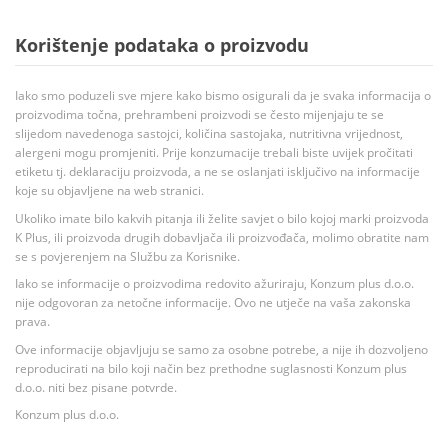
Korištenje podataka o proizvodu
Iako smo poduzeli sve mjere kako bismo osigurali da je svaka informacija o
proizvodima točna, prehrambeni proizvodi se često mijenjaju te se
slijedom navedenoga sastojci, količina sastojaka, nutritivna vrijednost,
alergeni mogu promjeniti. Prije konzumacije trebali biste uvijek pročitati
etiketu tj. deklaraciju proizvoda, a ne se oslanjati isključivo na informacije
koje su objavljene na web stranici.
Ukoliko imate bilo kakvih pitanja ili želite savjet o bilo kojoj marki proizvoda
K Plus, ili proizvoda drugih dobavljača ili proizvođača, molimo obratite nam
se s povjerenjem na Službu za Korisnike.
Iako se informacije o proizvodima redovito ažuriraju, Konzum plus d.o.o.
nije odgovoran za netočne informacije. Ovo ne utječe na vaša zakonska
prava.
Ove informacije objavljuju se samo za osobne potrebe, a nije ih dozvoljeno
reproducirati na bilo koji način bez prethodne suglasnosti Konzum plus
d.o.o. niti bez pisane potvrde.
Konzum plus d.o.o.