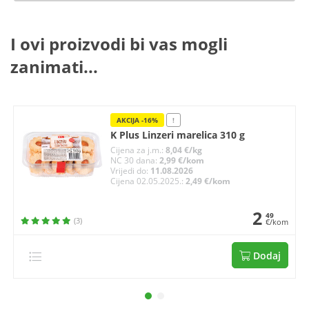
I ovi proizvodi bi vas mogli
zanimati...
AKCIJA -16%
!
K Plus Linzeri marelica 310 g
Cijena za j.m.:
8,04 €/kg
NC 30 dana:
2,99 €/kom
Vrijedi do:
11.08.2026
Cijena 02.05.2025.:
2,49 €/kom
2
49
(3)
€/kom
Dodaj