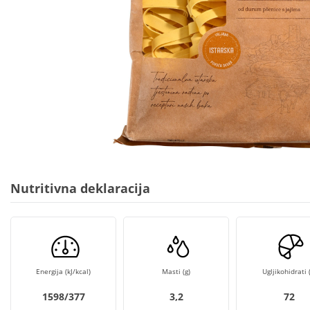
Nutritivna deklaracija
Energija (kJ/kcal)
Masti (g)
Ugljikohidrati (
1598/377
3,2
72