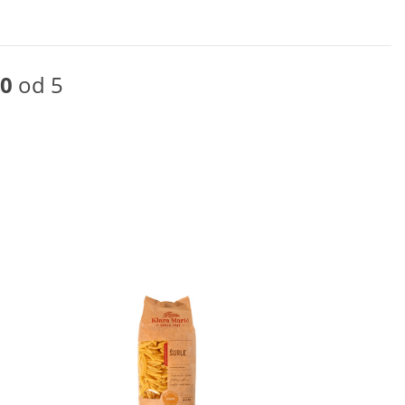
0
od 5