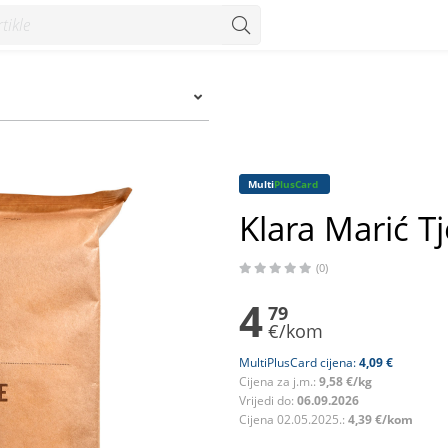
nzum
Multi
PlusCard
Klara Marić Tj
(0)
4
79
€/kom
MultiPlusCard cijena:
4,09 €
Cijena za j.m.:
9,58 €/kg
Vrijedi do:
06.09.2026
Cijena 02.05.2025.:
4,39 €/kom