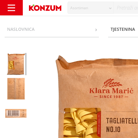
Asortiman
Klara Marić Tjestenina tagliatelle 500 g - Ko
NASLOVNICA
TJESTENINA