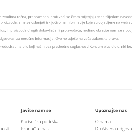
oizvodima točna, prehrambeni proizvodi se često mijenjaju te se slijedom navedeno
ju proizvoda, a ne se oslanjati isključivo na informacije koje su objavljene na web st
 K Plus, ili proizvoda drugih dobavljača ili proizvođača, molimo obratite nam se s p
 odgovoran za netočne informacije. Ovo ne utječe na vaša zakonska prava.
roducirati na bilo koji način bez prethodne suglasnosti Konzum plus d.o.o. niti be
Javite nam se
Upoznajte nas
Korisnička podrška
O nama
nosti
Pronađite nas
Društvena odgovo