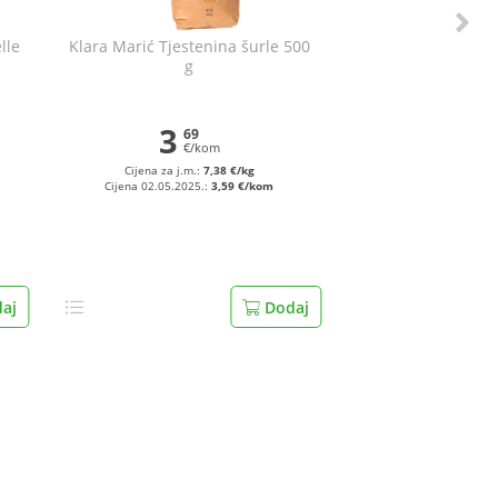
lle
Klara Marić Tjestenina šurle 500
g
3
69
€/kom
Cijena za j.m.:
7,38 €/kg
Cijena 02.05.2025.:
3,59 €/kom
aj
Dodaj