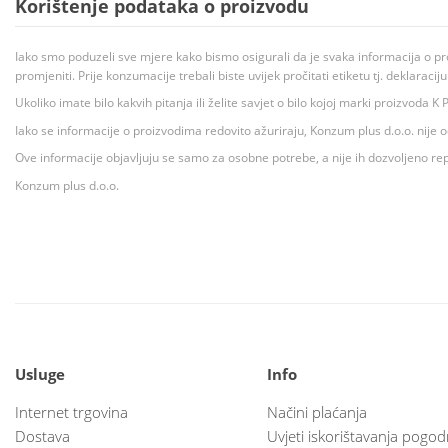
Korištenje podataka o proizvodu
Iako smo poduzeli sve mjere kako bismo osigurali da je svaka informacija o pr
promjeniti. Prije konzumacije trebali biste uvijek pročitati etiketu tj. deklaraci
Ukoliko imate bilo kakvih pitanja ili želite savjet o bilo kojoj marki proizvoda
Iako se informacije o proizvodima redovito ažuriraju, Konzum plus d.o.o. nije
Ove informacije objavljuju se samo za osobne potrebe, a nije ih dozvoljeno rep
Konzum plus d.o.o.
Usluge
Info
Internet trgovina
Načini plaćanja
Dostava
Uvjeti iskorištavanja pogod