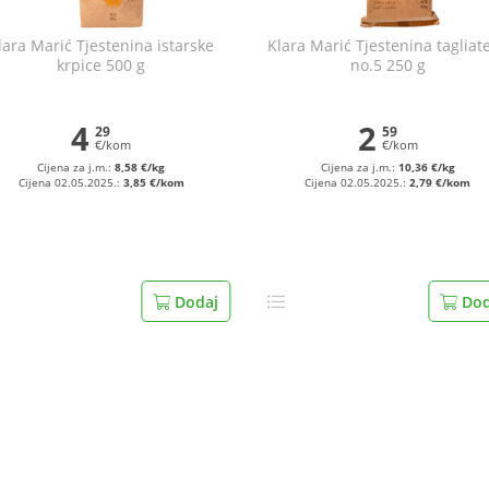
lara Marić Tjestenina istarske
Klara Marić Tjestenina tagliate
krpice 500 g
no.5 250 g
4
2
29
59
€/kom
€/kom
Cijena za j.m.:
8,58 €/kg
Cijena za j.m.:
10,36 €/kg
Cijena 02.05.2025.:
3,85 €/kom
Cijena 02.05.2025.:
2,79 €/kom
Dodaj
Dod