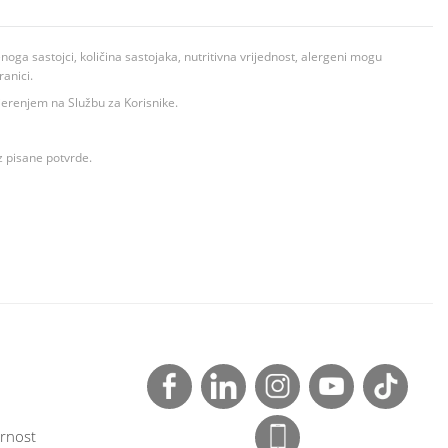
ga sastojci, količina sastojaka, nutritivna vrijednost, alergeni mogu
ranici.
ovjerenjem na Službu za Korisnike.
z pisane potvrde.
rnost