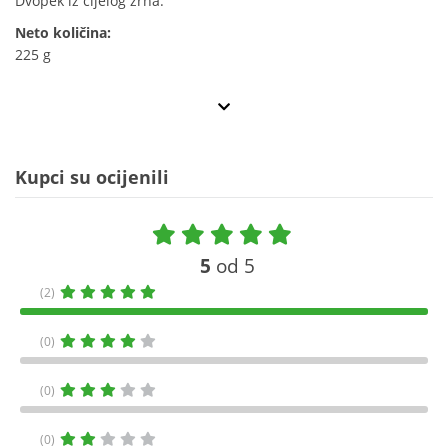
Dvopek iz cijelog zrna.
Neto količina:
225 g
Kupci su ocijenili
5
od 5
(2)
(0)
(0)
(0)