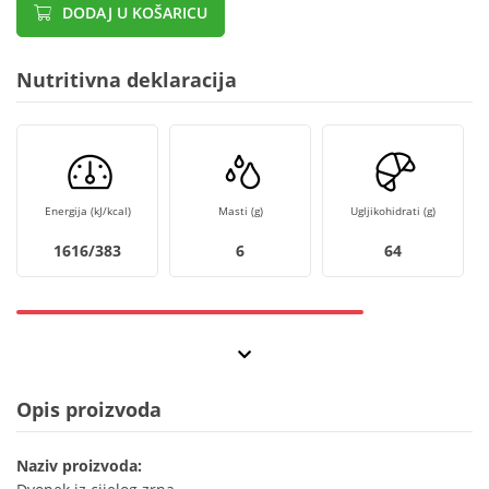
DODAJ U KOŠARICU
Nutritivna deklaracija
Energija (kJ/kcal)
Masti (g)
Ugljikohidrati (g)
1616/383
6
64
Opis proizvoda
Naziv proizvoda: