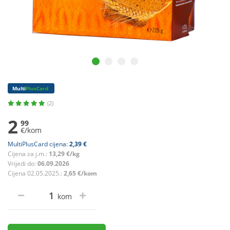
Multi
PlusCard
(2)
2
99
€/kom
MultiPlusCard cijena:
2,39 €
Cijena za j.m.:
13,29 €/kg
Vrijedi do:
06.09.2026
Cijena 02.05.2025.:
2,65 €/kom
kom