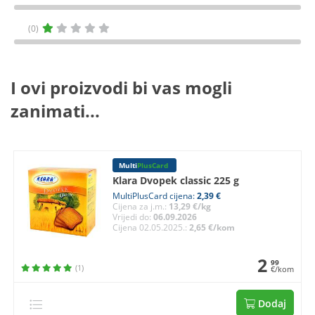
(0)
I ovi proizvodi bi vas mogli
zanimati...
Multi
PlusCard
Klara Dvopek classic 225 g
MultiPlusCard cijena:
2,39 €
Cijena za j.m.:
13,29 €/kg
Vrijedi do:
06.09.2026
Cijena 02.05.2025.:
2,65 €/kom
2
99
(1)
€/kom
Dodaj