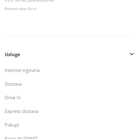
d.o.o. niti bez pisane potvrde.
Konzum plus d.o.o.
Usluge
Internet trgovina
Dostava
Drive In
Express dostava
Pokupi
Konzum SMART