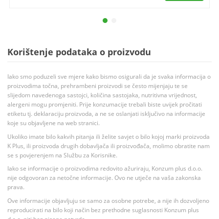
Korištenje podataka o proizvodu
Iako smo poduzeli sve mjere kako bismo osigurali da je svaka informacija o
proizvodima točna, prehrambeni proizvodi se često mijenjaju te se
slijedom navedenoga sastojci, količina sastojaka, nutritivna vrijednost,
alergeni mogu promjeniti. Prije konzumacije trebali biste uvijek pročitati
etiketu tj. deklaraciju proizvoda, a ne se oslanjati isključivo na informacije
koje su objavljene na web stranici.
Ukoliko imate bilo kakvih pitanja ili želite savjet o bilo kojoj marki proizvoda
K Plus, ili proizvoda drugih dobavljača ili proizvođača, molimo obratite nam
se s povjerenjem na Službu za Korisnike.
Iako se informacije o proizvodima redovito ažuriraju, Konzum plus d.o.o.
nije odgovoran za netočne informacije. Ovo ne utječe na vaša zakonska
prava.
Ove informacije objavljuju se samo za osobne potrebe, a nije ih dozvoljeno
reproducirati na bilo koji način bez prethodne suglasnosti Konzum plus