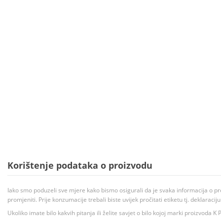
Korištenje podataka o proizvodu
Iako smo poduzeli sve mjere kako bismo osigurali da je svaka informacija o pr
promjeniti. Prije konzumacije trebali biste uvijek pročitati etiketu tj. deklaraci
Ukoliko imate bilo kakvih pitanja ili želite savjet o bilo kojoj marki proizvoda