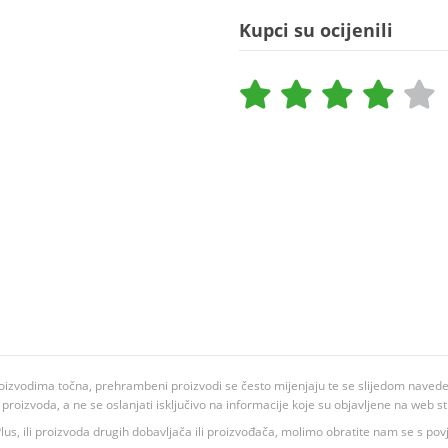
Kupci su ocijenili
oizvodima točna, prehrambeni proizvodi se često mijenjaju te se slijedom navedeno
ju proizvoda, a ne se oslanjati isključivo na informacije koje su objavljene na web st
 K Plus, ili proizvoda drugih dobavljača ili proizvođača, molimo obratite nam se s p