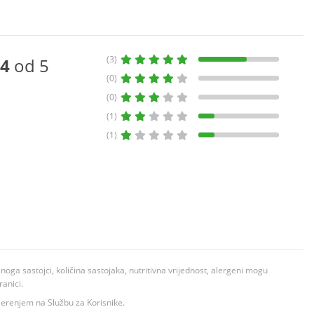
(3)
4
od 5
(0)
(0)
(1)
(1)
ga sastojci, količina sastojaka, nutritivna vrijednost, alergeni mogu
ranici.
ovjerenjem na Službu za Korisnike.