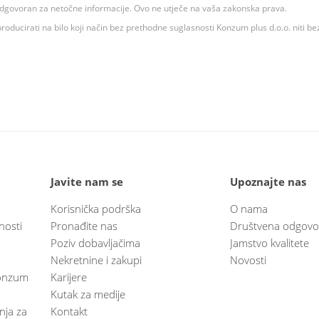
 odgovoran za netočne informacije. Ovo ne utječe na vaša zakonska prava.
roducirati na bilo koji način bez prethodne suglasnosti Konzum plus d.o.o. niti be
Javite nam se
Upoznajte nas
Korisnička podrška
O nama
nosti
Pronađite nas
Društvena odgovo
Poziv dobavljačima
Jamstvo kvalitete
Nekretnine i zakupi
Novosti
 Konzum
Karijere
Kutak za medije
anja za
Kontakt