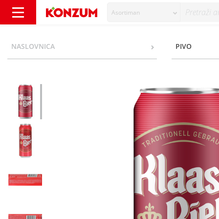
Asortiman
Klaas Bier Svijetlo pivo 0,5 l - Konzum
NASLOVNICA
PIVO