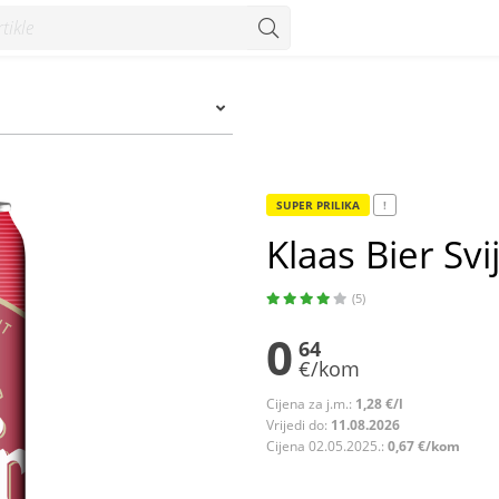
SUPER PRILIKA
!
Klaas Bier Svij
(5)
0
64
€/kom
Cijena za j.m.:
1,28 €/l
Vrijedi do:
11.08.2026
Cijena 02.05.2025.:
0,67 €/kom