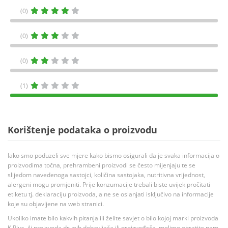
(0)
(0)
(0)
(1)
Korištenje podataka o proizvodu
Iako smo poduzeli sve mjere kako bismo osigurali da je svaka informacija o
proizvodima točna, prehrambeni proizvodi se često mijenjaju te se
slijedom navedenoga sastojci, količina sastojaka, nutritivna vrijednost,
alergeni mogu promjeniti. Prije konzumacije trebali biste uvijek pročitati
etiketu tj. deklaraciju proizvoda, a ne se oslanjati isključivo na informacije
koje su objavljene na web stranici.
Ukoliko imate bilo kakvih pitanja ili želite savjet o bilo kojoj marki proizvoda
K Plus, ili proizvoda drugih dobavljača ili proizvođača, molimo obratite nam