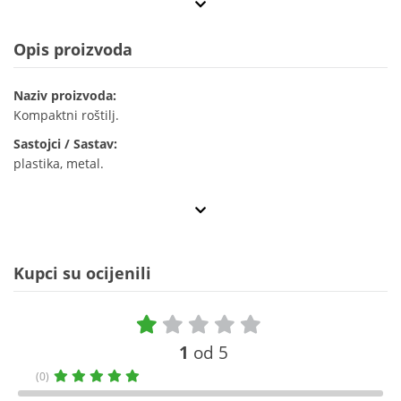
Opis proizvoda
Naziv proizvoda:
Kompaktni roštilj.
Sastojci / Sastav:
plastika, metal.
Kupci su ocijenili
1
od 5
(0)