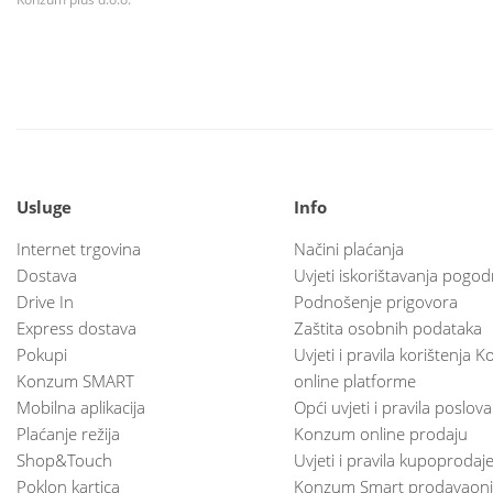
Usluge
Info
Internet trgovina
Načini plaćanja
Dostava
Uvjeti iskorištavanja pogod
Drive In
Podnošenje prigovora
Express dostava
Zaštita osobnih podataka
Pokupi
Uvjeti i pravila korištenja
Konzum SMART
online platforme
Mobilna aplikacija
Opći uvjeti i pravila poslov
Plaćanje režija
Konzum online prodaju
Shop&Touch
Uvjeti i pravila kupoprodaj
Poklon kartica
Konzum Smart prodavaoni