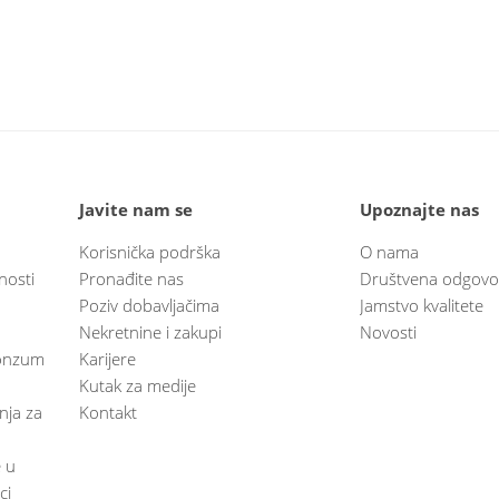
Javite nam se
Upoznajte nas
Korisnička podrška
O nama
nosti
Pronađite nas
Društvena odgovo
Poziv dobavljačima
Jamstvo kvalitete
Nekretnine i zakupi
Novosti
 Konzum
Karijere
Kutak za medije
anja za
Kontakt
e u
ci