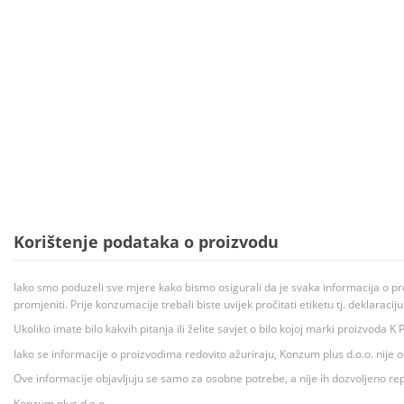
Korištenje podataka o proizvodu
Iako smo poduzeli sve mjere kako bismo osigurali da je svaka informacija o pr
promjeniti. Prije konzumacije trebali biste uvijek pročitati etiketu tj. deklaraci
Ukoliko imate bilo kakvih pitanja ili želite savjet o bilo kojoj marki proizvoda
Iako se informacije o proizvodima redovito ažuriraju, Konzum plus d.o.o. nije
Ove informacije objavljuju se samo za osobne potrebe, a nije ih dozvoljeno rep
Konzum plus d.o.o.