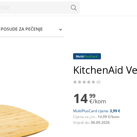
, POSUDE ZA PEČENJE
Multi
PlusCard
KitchenAid Ve
(0)
14
99
€/kom
MultiPlusCard cijena:
3,99 €
Cijena za j.m.:
14,99 €/kom
Vrijedi do:
06.09.2026