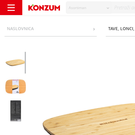
Asortiman
KitchenAid Veliki poklopac - Konzum
NASLOVNICA
TAVE, LONCI