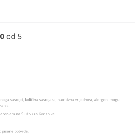
0
od 5
ga sastojci, količina sastojaka, nutritivna vrijednost, alergeni mogu
ranici.
ovjerenjem na Službu za Korisnike.
z pisane potvrde.