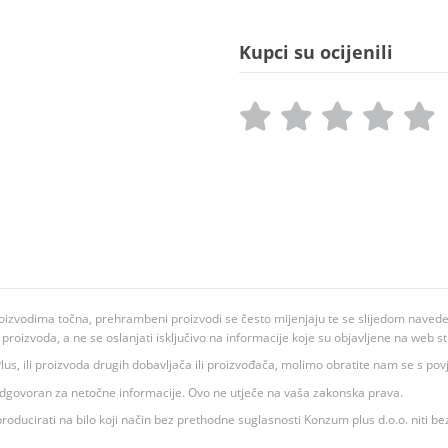
Kupci su ocijenili
oizvodima točna, prehrambeni proizvodi se često mijenjaju te se slijedom navedeno
ju proizvoda, a ne se oslanjati isključivo na informacije koje su objavljene na web st
 K Plus, ili proizvoda drugih dobavljača ili proizvođača, molimo obratite nam se s p
 odgovoran za netočne informacije. Ovo ne utječe na vaša zakonska prava.
roducirati na bilo koji način bez prethodne suglasnosti Konzum plus d.o.o. niti be