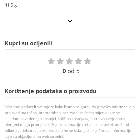
41,5 g
Kupci su ocijenili
0
od 5
Korištenje podataka o proizvodu
Iako smo poduzeli sve mjere kako bismo osigurali da je svaka informacija o
proizvodima točna, prehrambeni proizvodi se često mijenjaju te se
slijedom navedenoga sastojci, količina sastojaka, nutritivna vrijednost,
alergeni mogu promjeniti. Prije konzumacije trebali biste uvijek pročitati
etiketu tj. deklaraciju proizvoda, a ne se oslanjati isključivo na informacije
koje su objavljene na web stranici.