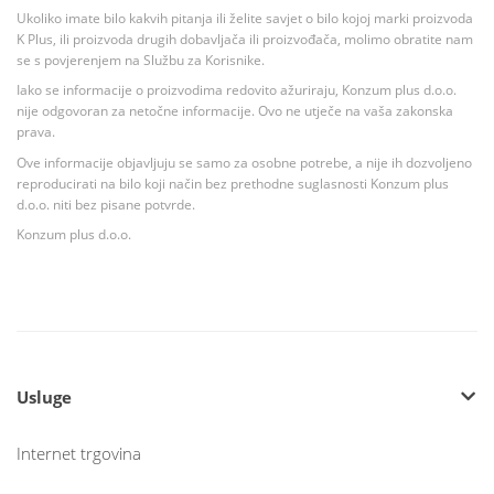
Ukoliko imate bilo kakvih pitanja ili želite savjet o bilo kojoj marki proizvoda
K Plus, ili proizvoda drugih dobavljača ili proizvođača, molimo obratite nam
se s povjerenjem na Službu za Korisnike.
Iako se informacije o proizvodima redovito ažuriraju, Konzum plus d.o.o.
nije odgovoran za netočne informacije. Ovo ne utječe na vaša zakonska
prava.
Ove informacije objavljuju se samo za osobne potrebe, a nije ih dozvoljeno
reproducirati na bilo koji način bez prethodne suglasnosti Konzum plus
d.o.o. niti bez pisane potvrde.
Konzum plus d.o.o.
Usluge
Internet trgovina