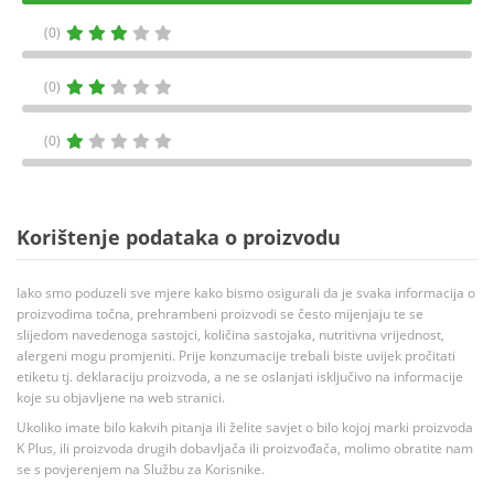
(0)
(0)
(0)
Korištenje podataka o proizvodu
Iako smo poduzeli sve mjere kako bismo osigurali da je svaka informacija o
proizvodima točna, prehrambeni proizvodi se često mijenjaju te se
slijedom navedenoga sastojci, količina sastojaka, nutritivna vrijednost,
alergeni mogu promjeniti. Prije konzumacije trebali biste uvijek pročitati
etiketu tj. deklaraciju proizvoda, a ne se oslanjati isključivo na informacije
koje su objavljene na web stranici.
Ukoliko imate bilo kakvih pitanja ili želite savjet o bilo kojoj marki proizvoda
K Plus, ili proizvoda drugih dobavljača ili proizvođača, molimo obratite nam
se s povjerenjem na Službu za Korisnike.