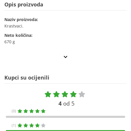
Opis proizvoda
Naziv proizvoda:
Krastvaci.
Neto količina:
670 g
Kupci su ocijenili
4
od 5
(0)
(1)