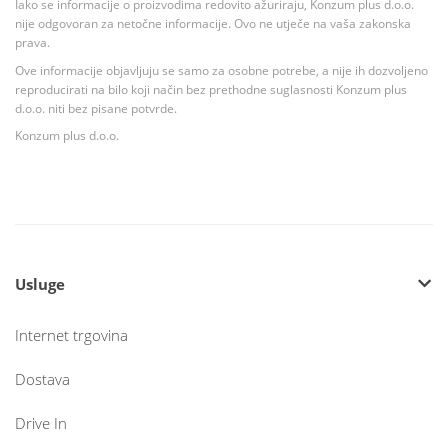
Iako se informacije o proizvodima redovito ažuriraju, Konzum plus d.o.o.
nije odgovoran za netočne informacije. Ovo ne utječe na vaša zakonska
prava.
Ove informacije objavljuju se samo za osobne potrebe, a nije ih dozvoljeno
reproducirati na bilo koji način bez prethodne suglasnosti Konzum plus
d.o.o. niti bez pisane potvrde.
Konzum plus d.o.o.
Usluge
Internet trgovina
Dostava
Drive In