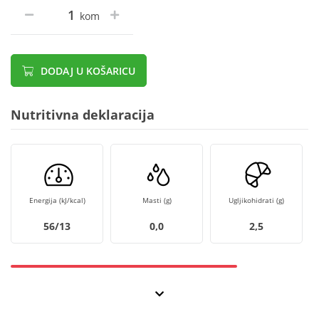
kom
DODAJ U KOŠARICU
Nutritivna deklaracija
Energija (kJ/kcal)
Masti (g)
Ugljikohidrati (g)
56/13
0,0
2,5