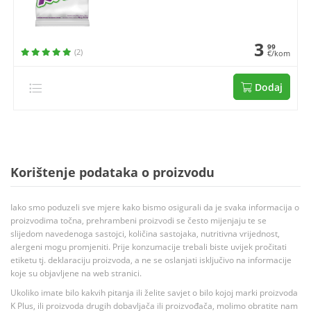
3
99
(2)
€/kom
Dodaj
Korištenje podataka o proizvodu
Iako smo poduzeli sve mjere kako bismo osigurali da je svaka informacija o
proizvodima točna, prehrambeni proizvodi se često mijenjaju te se
slijedom navedenoga sastojci, količina sastojaka, nutritivna vrijednost,
alergeni mogu promjeniti. Prije konzumacije trebali biste uvijek pročitati
etiketu tj. deklaraciju proizvoda, a ne se oslanjati isključivo na informacije
koje su objavljene na web stranici.
Ukoliko imate bilo kakvih pitanja ili želite savjet o bilo kojoj marki proizvoda
K Plus, ili proizvoda drugih dobavljača ili proizvođača, molimo obratite nam