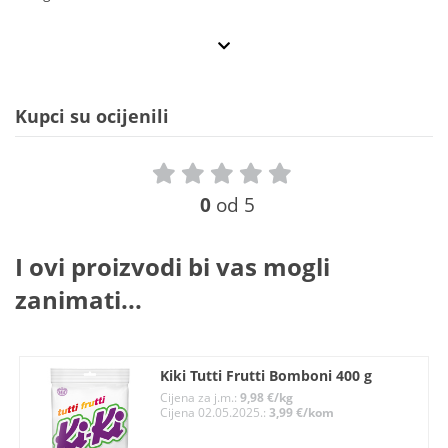
Kupci su ocijenili
0
od 5
I ovi proizvodi bi vas mogli
zanimati...
Kiki Tutti Frutti Bomboni 400 g
Cijena za j.m.:
9,98 €/kg
Cijena 02.05.2025.:
3,99 €/kom