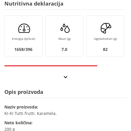
Nutritivna deklaracija
Energija (kJ/kcal)
Masti (g)
Ugljikohidrati (g)
1658/396
7,0
82
Opis proizvoda
Naziv proizvoda:
KI-KI Tutti frutti. Karamela.
Neto količina:
200 g