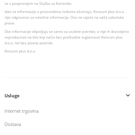
se s povjerenjem na Službu za Korisnike.
Iako se informacije o proizvodima redovito ažuriraju, Konzum plus d.o.o.
nije odgovoran za netočne informacije. Ovo ne utječe na vaša zakonska
prava.
Ove informacije objavljuju se samo za osobne potrebe, a nije ih dozvoljeno
reproducirati na bilo koji način bez prethodne suglasnosti Konzum plus
d.o.o. niti bez pisane potvrde.
Konzum plus d.o.o.
Usluge
Internet trgovina
Dostava