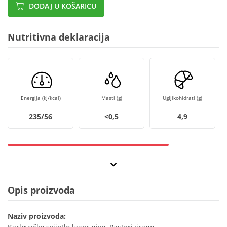
DODAJ U KOŠARICU
Nutritivna deklaracija
Energija (kJ/kcal)
Masti (g)
Ugljikohidrati (g)
235/56
<0,5
4,9
Opis proizvoda
Naziv proizvoda: