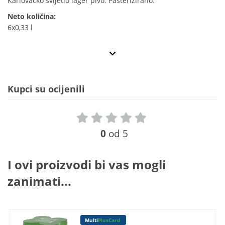
Karlovačko svijetlo lager pivo. Pasterizirano.
Neto količina:
6x0,33 l
Kupci su ocijenili
0
od 5
I ovi proizvodi bi vas mogli
zanimati...
Multi
PlusCard