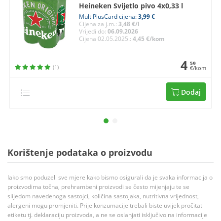
Heineken Svijetlo pivo 4x0,33 l
MultiPlusCard cijena:
3,99 €
Cijena za j.m.:
3,48 €/l
Vrijedi do:
06.09.2026
Cijena 02.05.2025.:
4,45 €/kom
4
59
(1)
€/kom
Dodaj
Korištenje podataka o proizvodu
Iako smo poduzeli sve mjere kako bismo osigurali da je svaka informacija o
proizvodima točna, prehrambeni proizvodi se često mijenjaju te se
slijedom navedenoga sastojci, količina sastojaka, nutritivna vrijednost,
alergeni mogu promjeniti. Prije konzumacije trebali biste uvijek pročitati
etiketu tj. deklaraciju proizvoda, a ne se oslanjati isključivo na informacije