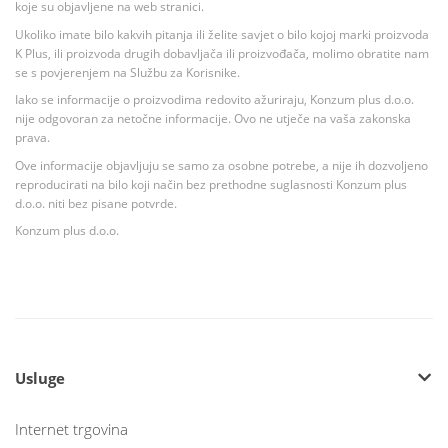
koje su objavljene na web stranici.
Ukoliko imate bilo kakvih pitanja ili želite savjet o bilo kojoj marki proizvoda
K Plus, ili proizvoda drugih dobavljača ili proizvođača, molimo obratite nam
se s povjerenjem na Službu za Korisnike.
Iako se informacije o proizvodima redovito ažuriraju, Konzum plus d.o.o.
nije odgovoran za netočne informacije. Ovo ne utječe na vaša zakonska
prava.
Ove informacije objavljuju se samo za osobne potrebe, a nije ih dozvoljeno
reproducirati na bilo koji način bez prethodne suglasnosti Konzum plus
d.o.o. niti bez pisane potvrde.
Konzum plus d.o.o.
Usluge
Internet trgovina