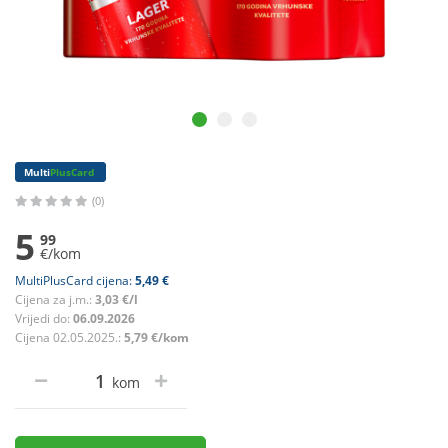
Multi
PlusCard
(0)
5
99
€/kom
MultiPlusCard cijena:
5,49 €
Cijena za j.m.:
3,03 €/l
Vrijedi do:
06.09.2026
Cijena 02.05.2025.:
5,79 €/kom
kom