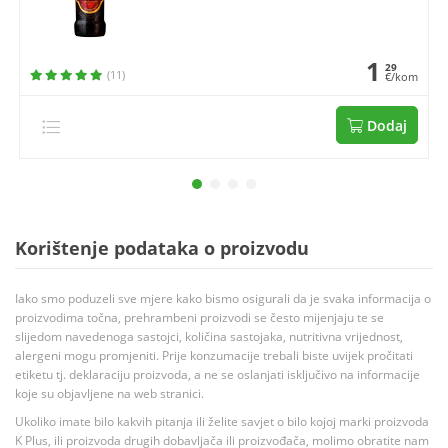
1
29
(11)
€/kom
Dodaj
Korištenje podataka o proizvodu
Iako smo poduzeli sve mjere kako bismo osigurali da je svaka informacija o
proizvodima točna, prehrambeni proizvodi se često mijenjaju te se
slijedom navedenoga sastojci, količina sastojaka, nutritivna vrijednost,
alergeni mogu promjeniti. Prije konzumacije trebali biste uvijek pročitati
etiketu tj. deklaraciju proizvoda, a ne se oslanjati isključivo na informacije
koje su objavljene na web stranici.
Ukoliko imate bilo kakvih pitanja ili želite savjet o bilo kojoj marki proizvoda
K Plus, ili proizvoda drugih dobavljača ili proizvođača, molimo obratite nam