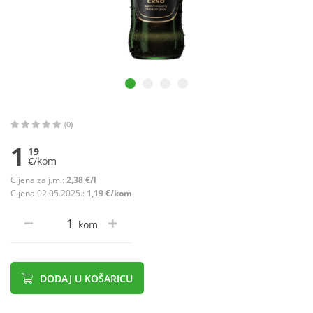
(0)
1
19
€/kom
Cijena za j.m.:
2,38 €/l
Cijena 02.05.2025.:
1,19 €/kom
kom
DODAJ U KOŠARICU