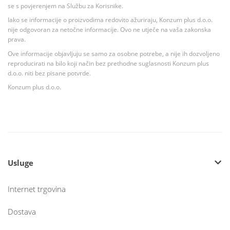
se s povjerenjem na Službu za Korisnike.
Iako se informacije o proizvodima redovito ažuriraju, Konzum plus d.o.o.
nije odgovoran za netočne informacije. Ovo ne utječe na vaša zakonska
prava.
Ove informacije objavljuju se samo za osobne potrebe, a nije ih dozvoljeno
reproducirati na bilo koji način bez prethodne suglasnosti Konzum plus
d.o.o. niti bez pisane potvrde.
Konzum plus d.o.o.
Usluge
Internet trgovina
Dostava