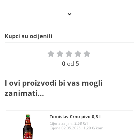
Kupci su ocijenili
0
od 5
I ovi proizvodi bi vas mogli
zanimati...
Tomislav Crno pivo 0,5 l
Cijena za j.m.:
2,58 €/l
Cijena 02.05.2025.:
1,29 €/kom