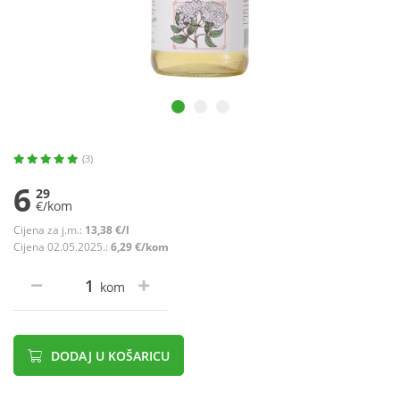
(3)
6
29
€/kom
Cijena za j.m.:
13,38 €/l
Cijena 02.05.2025.:
6,29 €/kom
kom
DODAJ U KOŠARICU