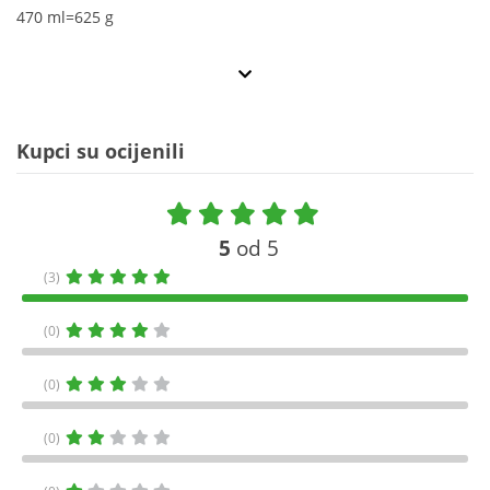
470 ml=625 g
Kupci su ocijenili
5
od 5
(3)
(0)
(0)
(0)