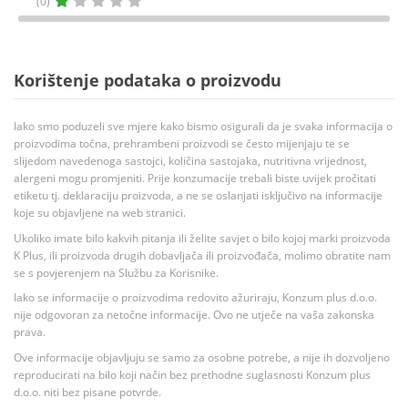
(0)
Korištenje podataka o proizvodu
Iako smo poduzeli sve mjere kako bismo osigurali da je svaka informacija o
proizvodima točna, prehrambeni proizvodi se često mijenjaju te se
slijedom navedenoga sastojci, količina sastojaka, nutritivna vrijednost,
alergeni mogu promjeniti. Prije konzumacije trebali biste uvijek pročitati
etiketu tj. deklaraciju proizvoda, a ne se oslanjati isključivo na informacije
koje su objavljene na web stranici.
Ukoliko imate bilo kakvih pitanja ili želite savjet o bilo kojoj marki proizvoda
K Plus, ili proizvoda drugih dobavljača ili proizvođača, molimo obratite nam
se s povjerenjem na Službu za Korisnike.
Iako se informacije o proizvodima redovito ažuriraju, Konzum plus d.o.o.
nije odgovoran za netočne informacije. Ovo ne utječe na vaša zakonska
prava.
Ove informacije objavljuju se samo za osobne potrebe, a nije ih dozvoljeno
reproducirati na bilo koji način bez prethodne suglasnosti Konzum plus
d.o.o. niti bez pisane potvrde.