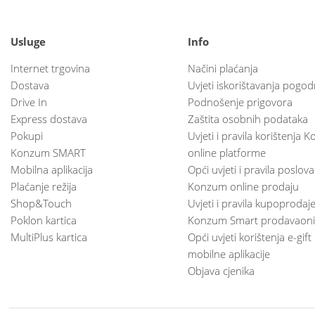
Usluge
Info
Internet trgovina
Načini plaćanja
Dostava
Uvjeti iskorištavanja pogod
Drive In
Podnošenje prigovora
Express dostava
Zaštita osobnih podataka
Pokupi
Uvjeti i pravila korištenja
Konzum SMART
online platforme
Mobilna aplikacija
Opći uvjeti i pravila poslov
Plaćanje režija
Konzum online prodaju
Shop&Touch
Uvjeti i pravila kupoprodaj
Poklon kartica
Konzum Smart prodavaoni
MultiPlus kartica
Opći uvjeti korištenja e-gift
mobilne aplikacije
Objava cjenika