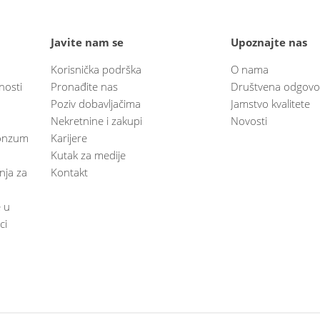
Javite nam se
Upoznajte nas
Korisnička podrška
O nama
nosti
Pronađite nas
Društvena odgovo
Poziv dobavljačima
Jamstvo kvalitete
Nekretnine i zakupi
Novosti
 Konzum
Karijere
Kutak za medije
anja za
Kontakt
e u
ci