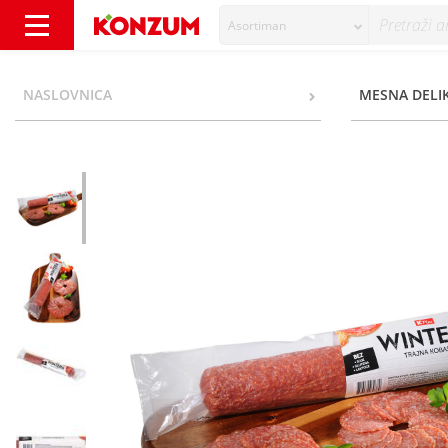
Asortiman
K Plus Wintera Trajna kobasica narezana - 
NASLOVNICA
MESNA DELI