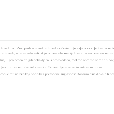
oizvodima točna, prehrambeni proizvodi se često mijenjaju te se slijedom navedeno
ju proizvoda, a ne se oslanjati isključivo na informacije koje su objavljene na web st
 K Plus, ili proizvoda drugih dobavljača ili proizvođača, molimo obratite nam se s p
 odgovoran za netočne informacije. Ovo ne utječe na vaša zakonska prava.
roducirati na bilo koji način bez prethodne suglasnosti Konzum plus d.o.o. niti be