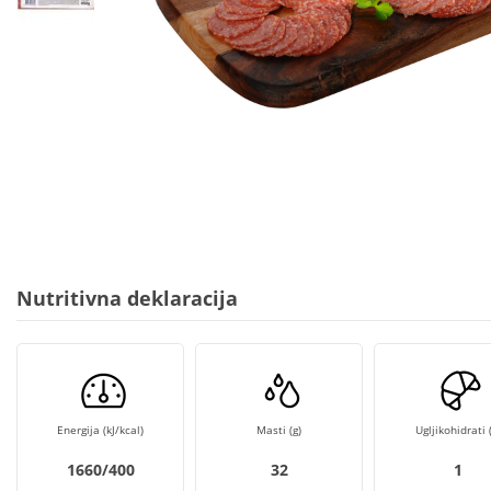
Nutritivna deklaracija
Energija (kJ/kcal)
Masti (g)
Ugljikohidrati (
1660/400
32
1