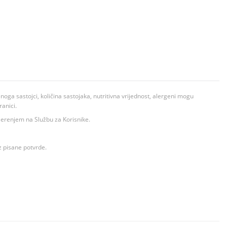
ga sastojci, količina sastojaka, nutritivna vrijednost, alergeni mogu
ranici.
ovjerenjem na Službu za Korisnike.
z pisane potvrde.