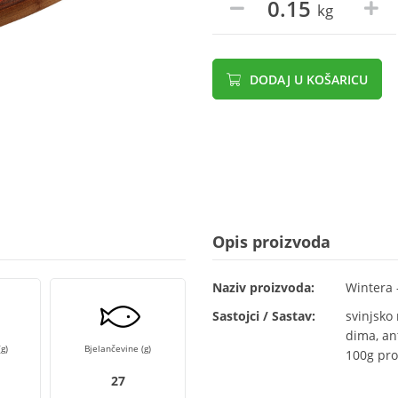
kg
DODAJ U KOŠARICU
Opis proizvoda
Naziv proizvoda:
Wintera 
Sastojci / Sastav:
svinjsko 
dima, an
g)
Bjelančevine (g)
100g pro
27