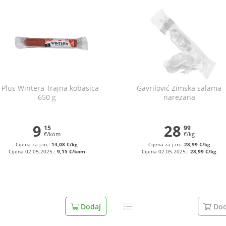
 Plus Wintera Trajna kobasica
Gavrilović Zimska salama
650 g
narezana
9
28
15
99
€/kom
€/kg
Cijena za j.m.:
14,08 €/kg
Cijena za j.m.:
28,99 €/kg
Cijena 02.05.2025.:
9,15 €/kom
Cijena 02.05.2025.:
28,99 €/kg
Dodaj
Dod