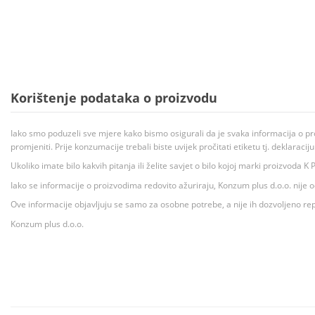
Korištenje podataka o proizvodu
Iako smo poduzeli sve mjere kako bismo osigurali da je svaka informacija o pr
promjeniti. Prije konzumacije trebali biste uvijek pročitati etiketu tj. deklaraci
Ukoliko imate bilo kakvih pitanja ili želite savjet o bilo kojoj marki proizvoda
Iako se informacije o proizvodima redovito ažuriraju, Konzum plus d.o.o. nije
Ove informacije objavljuju se samo za osobne potrebe, a nije ih dozvoljeno rep
Konzum plus d.o.o.