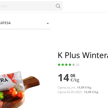
Konzum
KATESA
K Plus Winter
(3)
14
08
€/kg
Cijena za j.m.:
14,08 €/kg
Cijena 02.05.2025.:
14,08 €/kg