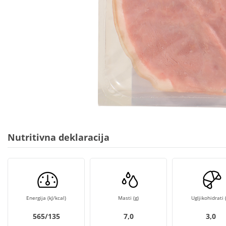
Nutritivna deklaracija
Energija (kJ/kcal)
Masti (g)
Ugljikohidrati (
565/135
7,0
3,0