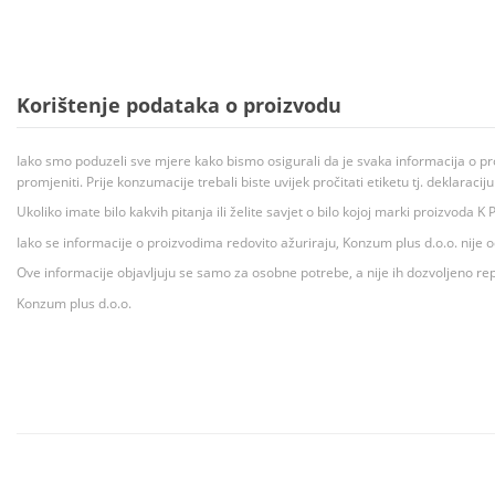
Korištenje podataka o proizvodu
Iako smo poduzeli sve mjere kako bismo osigurali da je svaka informacija o pr
promjeniti. Prije konzumacije trebali biste uvijek pročitati etiketu tj. deklaraci
Ukoliko imate bilo kakvih pitanja ili želite savjet o bilo kojoj marki proizvoda
Iako se informacije o proizvodima redovito ažuriraju, Konzum plus d.o.o. nije
Ove informacije objavljuju se samo za osobne potrebe, a nije ih dozvoljeno rep
Konzum plus d.o.o.