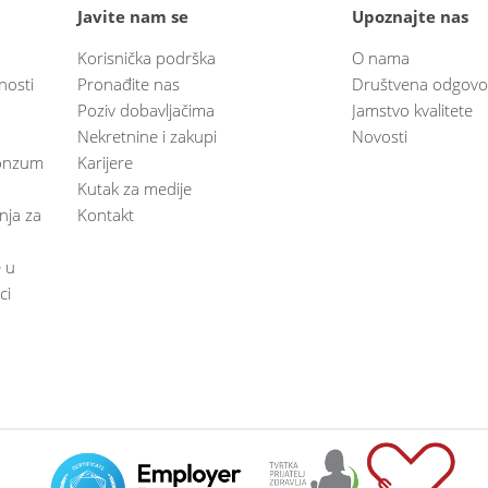
Javite nam se
Upoznajte nas
Korisnička podrška
O nama
nosti
Pronađite nas
Društvena odgovo
Poziv dobavljačima
Jamstvo kvalitete
Nekretnine i zakupi
Novosti
 Konzum
Karijere
Kutak za medije
anja za
Kontakt
e u
ci