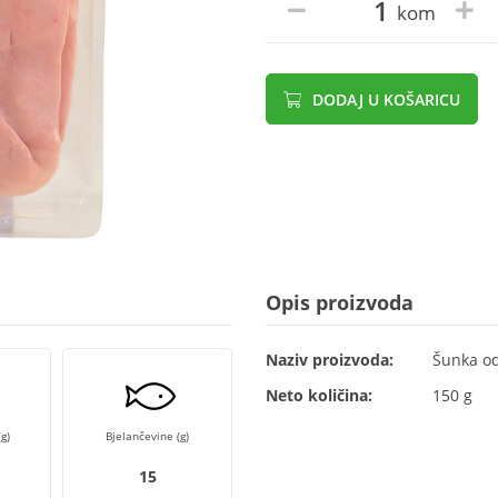
kom
DODAJ U KOŠARICU
Opis proizvoda
Naziv proizvoda:
Šunka od
Neto količina:
150 g
g)
Bjelančevine (g)
15