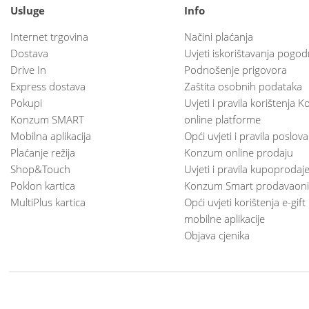
Usluge
Info
Internet trgovina
Načini plaćanja
Dostava
Uvjeti iskorištavanja pogod
Drive In
Podnošenje prigovora
Express dostava
Zaštita osobnih podataka
Pokupi
Uvjeti i pravila korištenja
Konzum SMART
online platforme
Mobilna aplikacija
Opći uvjeti i pravila poslov
Plaćanje režija
Konzum online prodaju
Shop&Touch
Uvjeti i pravila kupoprodaj
Poklon kartica
Konzum Smart prodavaoni
MultiPlus kartica
Opći uvjeti korištenja e-gift
mobilne aplikacije
Objava cjenika