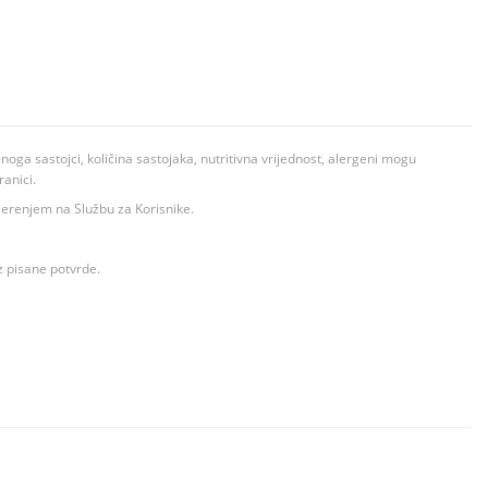
ga sastojci, količina sastojaka, nutritivna vrijednost, alergeni mogu
ranici.
ovjerenjem na Službu za Korisnike.
z pisane potvrde.