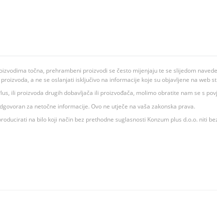
oizvodima točna, prehrambeni proizvodi se često mijenjaju te se slijedom navedeno
ju proizvoda, a ne se oslanjati isključivo na informacije koje su objavljene na web st
 K Plus, ili proizvoda drugih dobavljača ili proizvođača, molimo obratite nam se s p
 odgovoran za netočne informacije. Ovo ne utječe na vaša zakonska prava.
roducirati na bilo koji način bez prethodne suglasnosti Konzum plus d.o.o. niti be