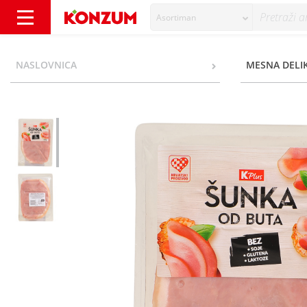
Asortiman
K Plus Šunka od buta 150 g - Konzum
NASLOVNICA
MESNA DELI