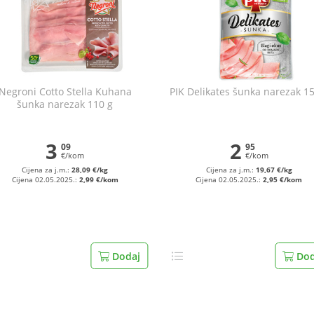
Negroni Cotto Stella Kuhana
PIK Delikates šunka narezak 1
šunka narezak 110 g
3
2
09
95
€/kom
€/kom
Cijena za j.m.:
28,09 €/kg
Cijena za j.m.:
19,67 €/kg
Cijena 02.05.2025.:
2,99 €/kom
Cijena 02.05.2025.:
2,95 €/kom
Dodaj
Dod