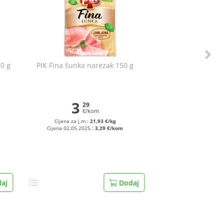
50 g
PIK Fina šunka narezak 150 g
3
29
€/kom
Cijena za j.m.:
21,93 €/kg
Cijena 02.05.2025.:
3,29 €/kom
aj
Dodaj