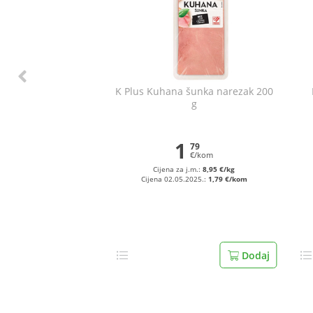
K Plus Kuhana šunka narezak 200
g
1
79
€/kom
Cijena za j.m.:
8,95 €/kg
Cijena 02.05.2025.:
1,79 €/kom
Dodaj