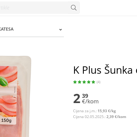
KATESA
K Plus Šunka 
(4)
2
39
€/kom
Cijena za j.m.:
15,93 €/kg
Cijena 02.05.2025.:
2,39 €/kom