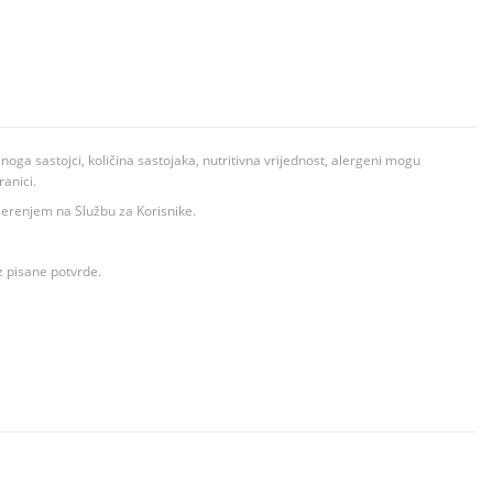
ga sastojci, količina sastojaka, nutritivna vrijednost, alergeni mogu
ranici.
ovjerenjem na Službu za Korisnike.
z pisane potvrde.