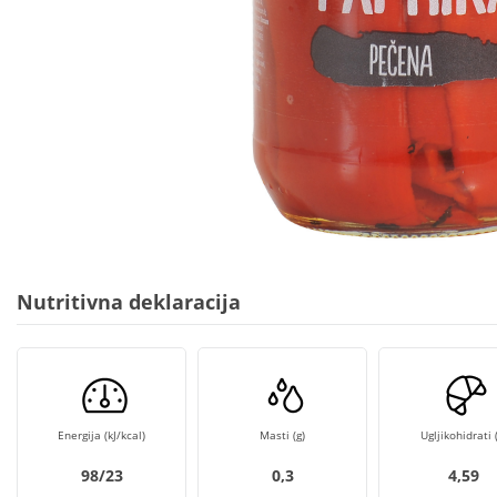
Nutritivna deklaracija
Energija (kJ/kcal)
Masti (g)
Ugljikohidrati (
98/23
0,3
4,59