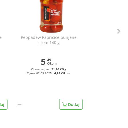
e
Peppadew Papričice punjene
g
sirom 140 g
5
49
€/kom
Cijena za j.m.:
21,96 €/kg
Cijena 02.05.2025.:
4,99 €/kom
aj
Dodaj