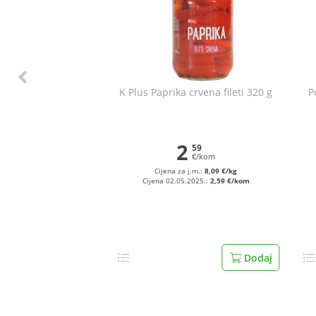
K Plus Paprika crvena fileti 320 g
P
2
59
€/kom
Cijena za j.m.:
8,09 €/kg
Cijena 02.05.2025.:
2,59 €/kom
Dodaj