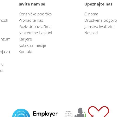
Javite nam se
Upoznajte nas
Korisnička podrška
O nama
nosti
Pronađite nas
Društvena odgovo
Poziv dobavljačima
Jamstvo kvalitete
Nekretnine i zakupi
Novosti
 Konzum
Karijere
Kutak za medije
anja za
Kontakt
e u
ci