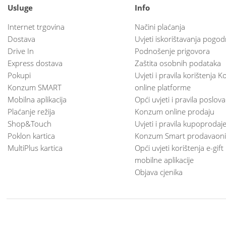
Usluge
Info
Internet trgovina
Načini plaćanja
Dostava
Uvjeti iskorištavanja pogod
Drive In
Podnošenje prigovora
Express dostava
Zaštita osobnih podataka
Pokupi
Uvjeti i pravila korištenja
Konzum SMART
online platforme
Mobilna aplikacija
Opći uvjeti i pravila poslov
Plaćanje režija
Konzum online prodaju
Shop&Touch
Uvjeti i pravila kupoprodaj
Poklon kartica
Konzum Smart prodavaoni
MultiPlus kartica
Opći uvjeti korištenja e-gift
mobilne aplikacije
Objava cjenika