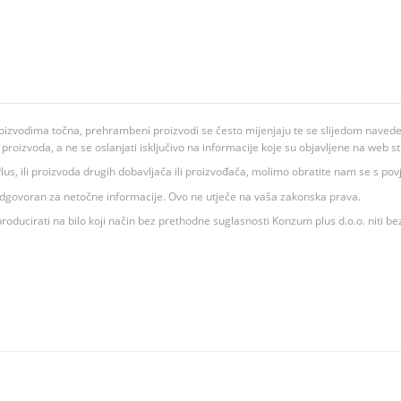
oizvodima točna, prehrambeni proizvodi se često mijenjaju te se slijedom navedeno
ju proizvoda, a ne se oslanjati isključivo na informacije koje su objavljene na web st
 K Plus, ili proizvoda drugih dobavljača ili proizvođača, molimo obratite nam se s p
 odgovoran za netočne informacije. Ovo ne utječe na vaša zakonska prava.
roducirati na bilo koji način bez prethodne suglasnosti Konzum plus d.o.o. niti be