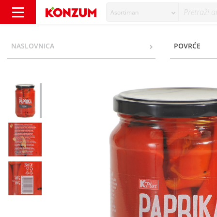
Asortiman
K Plus Paprika pečena 390 g - Konzum
NASLOVNICA
POVRĆE