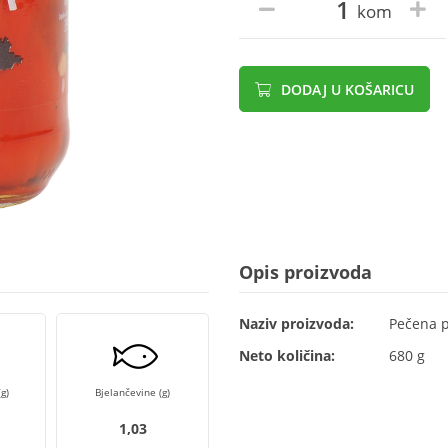
kom
DODAJ U KOŠARICU
Opis proizvoda
Naziv proizvoda:
Pečena p
Neto količina:
680 g
g)
Bjelančevine (g)
1,03