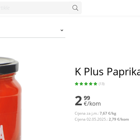
K Plus Paprik
(13)
2
99
€/kom
Cijena za j.m.:
7,67 €/kg
Cijena 02.05.2025.:
2,79 €/kom