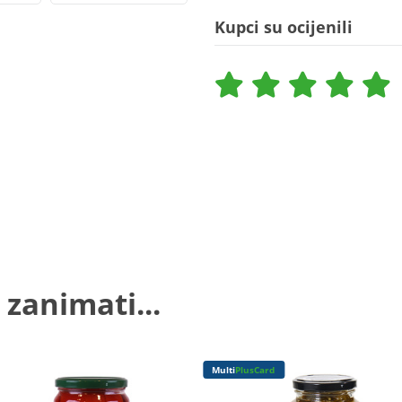
Kupci su ocijenili
 zanimati...
Multi
PlusCard