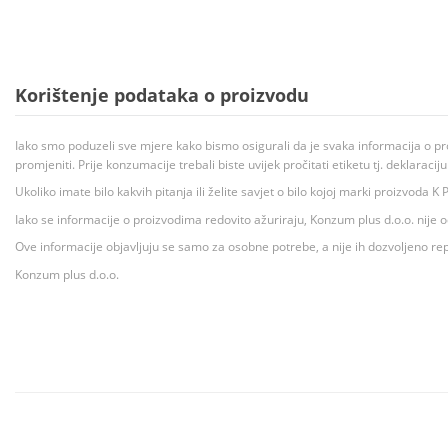
Korištenje podataka o proizvodu
Iako smo poduzeli sve mjere kako bismo osigurali da je svaka informacija o pr
promjeniti. Prije konzumacije trebali biste uvijek pročitati etiketu tj. deklaraci
Ukoliko imate bilo kakvih pitanja ili želite savjet o bilo kojoj marki proizvoda
Iako se informacije o proizvodima redovito ažuriraju, Konzum plus d.o.o. nije
Ove informacije objavljuju se samo za osobne potrebe, a nije ih dozvoljeno rep
Konzum plus d.o.o.