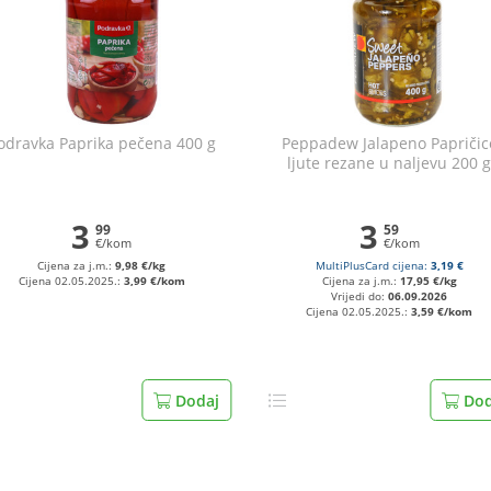
odravka Paprika pečena 400 g
Peppadew Jalapeno Papričic
ljute rezane u naljevu 200 
3
3
99
59
€/kom
€/kom
Cijena za j.m.:
9,98 €/kg
MultiPlusCard cijena:
3,19 €
Cijena 02.05.2025.:
3,99 €/kom
Cijena za j.m.:
17,95 €/kg
Vrijedi do:
06.09.2026
Cijena 02.05.2025.:
3,59 €/kom
Dodaj
Dod