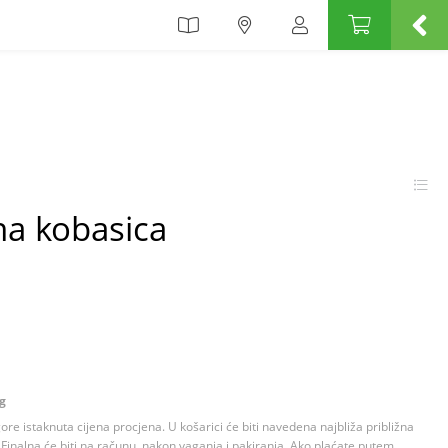
na kobasica
kg
 gore istaknuta cijena procjena. U košarici će biti navedena najbliža približna
Finalna će biti na računu, nakon vaganja i pakiranja. Ako plaćate putem