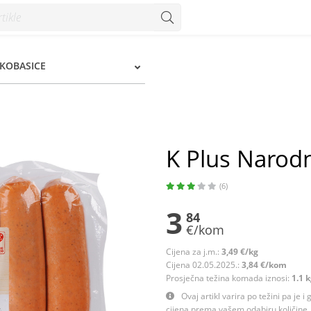
 KOBASICE
K Plus Narod
(6)
3
84
€/kom
Cijena za j.m.:
3,49 €/kg
Cijena 02.05.2025.:
3,84 €/kom
Prosječna težina komada iznosi:
1.1 
Ovaj artikl varira po težini pa je i
cijena prema vašem odabiru količine. 