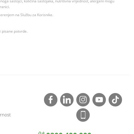
ga sastojci, količina sastojaka, nutritivna vrijednost, alergeni mogu
ranici.
ovjerenjem na Službu za Korisnike.
z pisane potvrde.
rnost