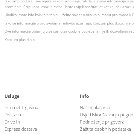
Iako smo poduzeli sve mjere kako bismo osigurali da je svaka informacija o pr
promjeniti. Prije konzumacije trebali biste uvijek pročitati etiketu tj. deklaraci
Ukoliko imate bilo kakvih pitanja ili želite savjet o bilo kojoj marki proizvoda
Iako se informacije o proizvodima redovito ažuriraju, Konzum plus d.o.o. nije
Ove informacije objavljuju se samo za osobne potrebe, a nije ih dozvoljeno rep
Konzum plus d.o.o.
Usluge
Info
Internet trgovina
Načini plaćanja
Dostava
Uvjeti iskorištavanja pogod
Drive In
Podnošenje prigovora
Express dostava
Zaštita osobnih podataka