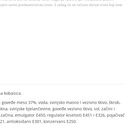
jeni samo predautorizirati iznos. S vašeg će se računa skinuti iznos koji ćete
na kobasica.
 i goveđe meso 37%, voda, svinjsko masno i vezivno tkivo, škrob,
akna, svinjske bjelančevine, goveđe vezivno tkivo, sol, začini i
 začina, emulgator E450, regulator kiselosti E451 i E326, pojačivač
21, antioksidans E301, konzervans E250.