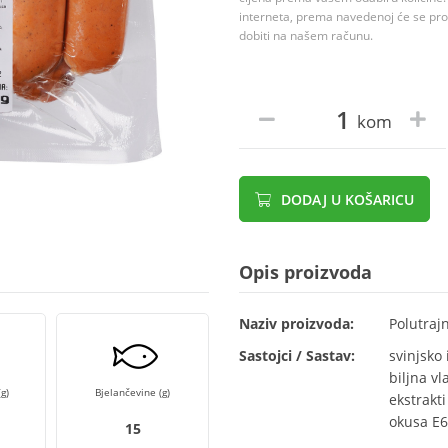
interneta, prema navedenoj će se proc
dobiti na našem računu.
kom
DODAJ U KOŠARICU
Opis proizvoda
Naziv proizvoda:
Polutraj
Sastojci / Sastav:
svinjsko
biljna vl
g)
Bjelančevine (g)
ekstrakti
okusa E6
15