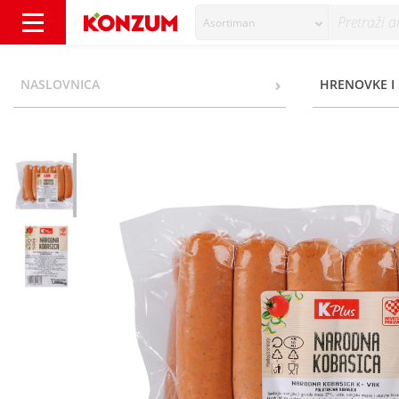
Asortiman
K Plus Narodna kobasica - Konzum
NASLOVNICA
HRENOVKE I