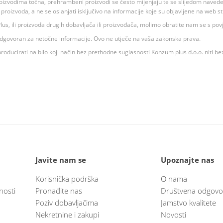
oizvodima točna, prehrambeni proizvodi se često mijenjaju te se slijedom navedeno
ju proizvoda, a ne se oslanjati isključivo na informacije koje su objavljene na web st
 K Plus, ili proizvoda drugih dobavljača ili proizvođača, molimo obratite nam se s p
 odgovoran za netočne informacije. Ovo ne utječe na vaša zakonska prava.
roducirati na bilo koji način bez prethodne suglasnosti Konzum plus d.o.o. niti be
Javite nam se
Upoznajte nas
Korisnička podrška
O nama
nosti
Pronađite nas
Društvena odgovo
Poziv dobavljačima
Jamstvo kvalitete
Nekretnine i zakupi
Novosti