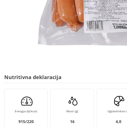
Nutritivna deklaracija
Energija (kJ/kcal)
Masti (g)
Ugljikohidrati (
915/220
16
4,0