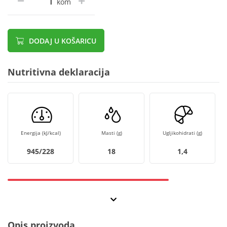
kom
DODAJ U KOŠARICU
Nutritivna deklaracija
Energija (kJ/kcal)
Masti (g)
Ugljikohidrati (g)
945/228
18
1,4
Opis proizvoda