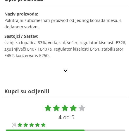
Naziv proizvoda:
Polutrajni suhomesnati proizvod od jednog komada mesa, s
dodanom vodom.
Sastojci / Sastav:
svinjska lopatica 83%, voda, sol, šećer, regulator kiselosti E326,
zgušnjivači E407 i E407a, regulator kiselosti E451, stabilizator
E452, konzervans E250.
Kupci su ocijenili
4
od 5
(4)