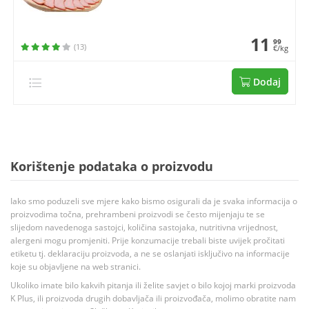
11
99
(13)
€/kg
Dodaj
Korištenje podataka o proizvodu
Iako smo poduzeli sve mjere kako bismo osigurali da je svaka informacija o
proizvodima točna, prehrambeni proizvodi se često mijenjaju te se
slijedom navedenoga sastojci, količina sastojaka, nutritivna vrijednost,
alergeni mogu promjeniti. Prije konzumacije trebali biste uvijek pročitati
etiketu tj. deklaraciju proizvoda, a ne se oslanjati isključivo na informacije
koje su objavljene na web stranici.
Ukoliko imate bilo kakvih pitanja ili želite savjet o bilo kojoj marki proizvoda
K Plus, ili proizvoda drugih dobavljača ili proizvođača, molimo obratite nam