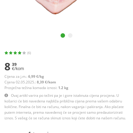
(6)
8
39
€/kom
Cijena za j.m.:
6,99 €/kg
Cijena 02.05.2025.:
8,39 €/kom
Prosječna težina komada iznosi:
1.2 kg
Ovaj artikl varira po težini pa je i gore istaknuta cijena procjena. U
košarici će biti navedena najbliža približna cijena prema vašem odabiru
količine. Finalna će biti na računu, nakon vaganja i pakiranja. Ako plaćate
putem interneta, prema navedenoj će se procjeni samo predautorizirati
iznos. S vašeg će se računa skinuti iznos koji ćete dobiti na našem računu.