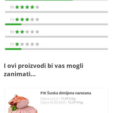
(0)
(1)
(0)
(1)
I ovi proizvodi bi vas mogli
zanimati...
PIK Šunka dimljena narezana
Cijena za j.m.:
11,99 €/kg
Cijena 02.05.2025.:
12,29 €/kg