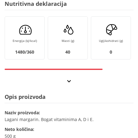
Nutritivna deklaracija
Energija (kJ/kcal)
Masti (g)
Ugljikohidrati (g)
1480/360
40
0
Opis proizvoda
Naziv proizvoda:
Lagani margarin. Bogat vitaminima A, D i E.
Neto količina:
500 g