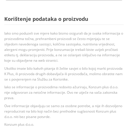
Korištenje podataka o proizvodu
Iako smo poduzeli sve mjere kako bismo osigurali da je svaka informacija o
proizvodima točna, prehrambeni proizvodi se često mijenjaju te se
slijedom navedenoga sastojci, količina sastojaka, nutritivna vrijednost,
alergeni mogu promjeniti. Prije konzumacije trebali biste uvijek pročitati
etiketu tj. deklaraciju proizvoda, a ne se oslanjati isključivo na informacije
koje su objavljene na web stranici.
Ukoliko imate bilo kakvih pitanja ili želite savjet o bilo kojoj marki proizvoda
K Plus, ili proizvoda drugih dobavljača ili proizvođača, molimo obratite nam
se s povjerenjem na Službu za Korisnike.
Iako se informacije o proizvodima redovito ažuriraju, Konzum plus d.o.o.
nije odgovoran za netočne informacije. Ovo ne utječe na vaša zakonska
prava.
Ove informacije objavljuju se samo za osobne potrebe, a nije ih dozvoljeno
reproducirati na bilo koji način bez prethodne suglasnosti Konzum plus
d.o.o. niti bez pisane potvrde.
Konzum plus d.o.o.