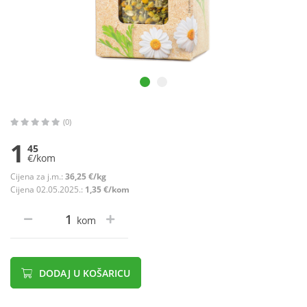
(0)
1
45
€/kom
Cijena za j.m.:
36,25 €/kg
Cijena 02.05.2025.:
1,35 €/kom
kom
DODAJ U KOŠARICU