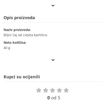
Opis proizvoda
Naziv proizvoda:
Biljni čaj od cvijeta kamilice.
Neto količina:
40 g
Kupci su ocijenili
0
od 5