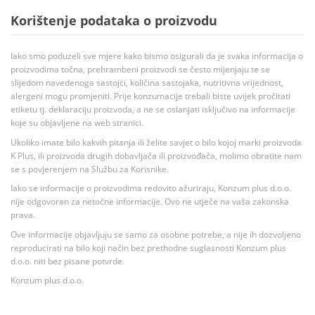
Korištenje podataka o proizvodu
Iako smo poduzeli sve mjere kako bismo osigurali da je svaka informacija o
proizvodima točna, prehrambeni proizvodi se često mijenjaju te se
slijedom navedenoga sastojci, količina sastojaka, nutritivna vrijednost,
alergeni mogu promjeniti. Prije konzumacije trebali biste uvijek pročitati
etiketu tj. deklaraciju proizvoda, a ne se oslanjati isključivo na informacije
koje su objavljene na web stranici.
Ukoliko imate bilo kakvih pitanja ili želite savjet o bilo kojoj marki proizvoda
K Plus, ili proizvoda drugih dobavljača ili proizvođača, molimo obratite nam
se s povjerenjem na Službu za Korisnike.
Iako se informacije o proizvodima redovito ažuriraju, Konzum plus d.o.o.
nije odgovoran za netočne informacije. Ovo ne utječe na vaša zakonska
prava.
Ove informacije objavljuju se samo za osobne potrebe, a nije ih dozvoljeno
reproducirati na bilo koji način bez prethodne suglasnosti Konzum plus
d.o.o. niti bez pisane potvrde.
Konzum plus d.o.o.