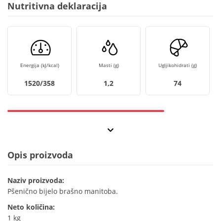
Nutritivna deklaracija
Energija (kJ/kcal)
Masti (g)
Ugljikohidrati (g)
1520/358
1,2
74
Opis proizvoda
Naziv proizvoda:
Pšenično bijelo brašno manitoba.
Neto količina:
1 kg